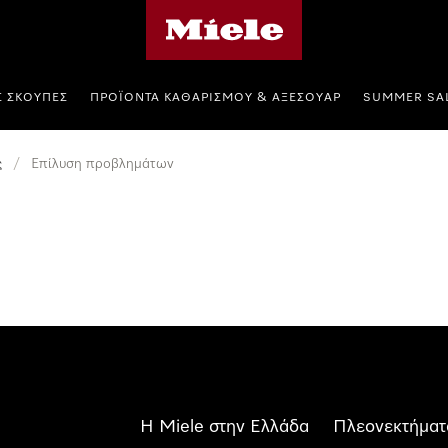
Αρχική σελίδα της Miele
Σ ΣΚΟΎΠΕΣ
ΠΡΟΪΌΝΤΑ ΚΑΘΑΡΙΣΜΟΎ & ΑΞΕΣΟΥΆΡ
SUMMER SA
ς
/
Επίλυση προβλημάτων
Η Miele στην Ελλάδα
Πλεονεκτήματ