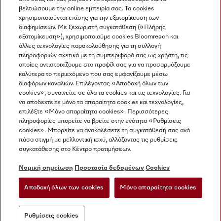
βελτιώσουμε την online εμπειρία σας. Τα cookies
χρησιμοποιούνται επίσης για την εξατομίκευση των
διαφημίσεων. Με ξεχωριστή συγκατάθεση («Πλήρης
εξατομίκευση»), χρησιμοποιούμε cookies Bloomreach και
Miele στο Instagram
Miele στο Facebook
Miele στο Youtube
άλλες τεχνολογίες παρακολούθησης για τη συλλογή
πληροφοριών σχετικά με τη συμπεριφορά σας ως χρήστη, τις
οποίες αντιστοιχίζουμε στο προφίλ σας για να προσαρμόζουμε
καλύτερα το περιεχόμενο που σας εμφανίζουμε μέσω
διαφόρων καναλιών. Επιλέγοντας «Αποδοχή όλων των
cookies», συναινείτε σε όλα τα cookies και τις τεχνολογίες. Για
Η εταιρεία μας
να αποδεχτείτε μόνο τα απαραίτητα cookies και τεχνολογίες,
επιλέξτε «Μόνο απαραίτητα cookies». Περισσότερες
Όροι και Προϋποθέσεις
πληροφορίες μπορείτε να βρείτε στην ενότητα «Ρυθμίσεις
Προστασία δεδομένων
cookies». Μπορείτε να ανακαλέσετε τη συγκατάθεσή σας ανά
Όροι Χρήσης
πάσα στιγμή με μελλοντική ισχύ, αλλάζοντας τις ρυθμίσεις
συγκατάθεσης στο Κέντρο προτιμήσεων.
Δήλωση Προσβασιμότητας
Νόμος για τις ψηφιακές υπηρεσίες
Νομική σημείωση
Προστασία δεδομένων
Cookies
Φόρμα Υπαναχώρησης
Αποδοχή όλων των cookies
Μόνο απαραίτητα cookies
Ρυθμίσεις cookies
Ρυθμίσεις cookies