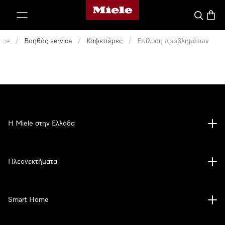
Αρχική σελίδα της Miele
 στο περιεχόμενο
Αναζήτησ
Καλάθ
ice
/
Βοηθός service
/
Καφετιέρες
/
Επίλυση προβλημάτων
Η Miele στην Ελλάδα
Πλεονεκτήματα
Smart Home