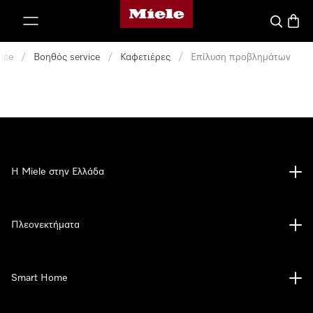
Αρχική σελίδα της Miele
 στο περιεχόμενο
Αναζήτησ
Καλάθ
ice
/
Βοηθός service
/
Καφετιέρες
/
Επίλυση προβλημάτων
Η Miele στην Ελλάδα
Πλεονεκτήματα
Smart Home