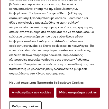
βελτιώσουμε την online εμπειρία σας. Τα cookies
χρησιμοποιούνται επίσης για την εξατομίκευση των
διαφημίσεων. Με ξεχωριστή συγκατάθεση («Πλήρης
εξατομίκευση»), χρησιμοποιούμε cookies Bloomreach και
Miele στο Instagram
Miele στο Facebook
Miele στο Youtube
άλλες τεχνολογίες παρακολούθησης για τη συλλογή
πληροφοριών σχετικά με τη συμπεριφορά σας ως χρήστη, τις
οποίες αντιστοιχίζουμε στο προφίλ σας για να προσαρμόζουμε
καλύτερα το περιεχόμενο που σας εμφανίζουμε μέσω
διαφόρων καναλιών. Επιλέγοντας «Αποδοχή όλων των
cookies», συναινείτε σε όλα τα cookies και τις τεχνολογίες. Για
Η εταιρεία μας
να αποδεχτείτε μόνο τα απαραίτητα cookies και τεχνολογίες,
επιλέξτε «Μόνο απαραίτητα cookies». Περισσότερες
Όροι και Προϋποθέσεις
πληροφορίες μπορείτε να βρείτε στην ενότητα «Ρυθμίσεις
Προστασία δεδομένων
cookies». Μπορείτε να ανακαλέσετε τη συγκατάθεσή σας ανά
Όροι Χρήσης
πάσα στιγμή με μελλοντική ισχύ, αλλάζοντας τις ρυθμίσεις
συγκατάθεσης στο Κέντρο προτιμήσεων.
Δήλωση Προσβασιμότητας
Νόμος για τις ψηφιακές υπηρεσίες
Νομική σημείωση
Προστασία δεδομένων
Cookies
Φόρμα Υπαναχώρησης
Αποδοχή όλων των cookies
Μόνο απαραίτητα cookies
Ρυθμίσεις cookies
Ρυθμίσεις cookies