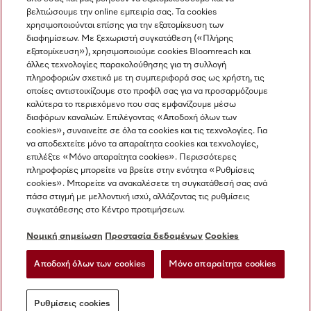
βελτιώσουμε την online εμπειρία σας. Τα cookies
χρησιμοποιούνται επίσης για την εξατομίκευση των
διαφημίσεων. Με ξεχωριστή συγκατάθεση («Πλήρης
εξατομίκευση»), χρησιμοποιούμε cookies Bloomreach και
Miele στο Instagram
Miele στο Facebook
Miele στο Youtube
άλλες τεχνολογίες παρακολούθησης για τη συλλογή
πληροφοριών σχετικά με τη συμπεριφορά σας ως χρήστη, τις
οποίες αντιστοιχίζουμε στο προφίλ σας για να προσαρμόζουμε
καλύτερα το περιεχόμενο που σας εμφανίζουμε μέσω
διαφόρων καναλιών. Επιλέγοντας «Αποδοχή όλων των
cookies», συναινείτε σε όλα τα cookies και τις τεχνολογίες. Για
Η εταιρεία μας
να αποδεχτείτε μόνο τα απαραίτητα cookies και τεχνολογίες,
επιλέξτε «Μόνο απαραίτητα cookies». Περισσότερες
Όροι και Προϋποθέσεις
πληροφορίες μπορείτε να βρείτε στην ενότητα «Ρυθμίσεις
Προστασία δεδομένων
cookies». Μπορείτε να ανακαλέσετε τη συγκατάθεσή σας ανά
Όροι Χρήσης
πάσα στιγμή με μελλοντική ισχύ, αλλάζοντας τις ρυθμίσεις
συγκατάθεσης στο Κέντρο προτιμήσεων.
Δήλωση Προσβασιμότητας
Νόμος για τις ψηφιακές υπηρεσίες
Νομική σημείωση
Προστασία δεδομένων
Cookies
Φόρμα Υπαναχώρησης
Αποδοχή όλων των cookies
Μόνο απαραίτητα cookies
Ρυθμίσεις cookies
Ρυθμίσεις cookies