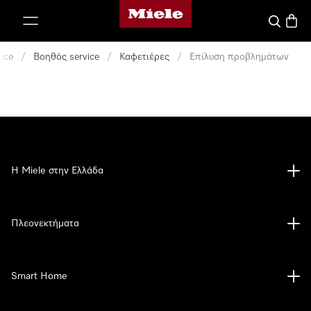
Αρχική σελίδα της Miele
 στο περιεχόμενο
Αναζήτησ
Καλάθ
ice
/
Βοηθός service
/
Καφετιέρες
/
Επίλυση προβλημάτων
Η Miele στην Ελλάδα
Πλεονεκτήματα
Smart Home