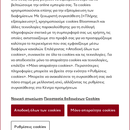
βελτιώσουμε την online εμπειρία σας. Τα cookies
χρησιμοποιούνται επίσης για την εξατομίκευση των
διαφημίσεων. Με ξεχωριστή συγκατάθεση («Πλήρης
εξατομίκευση»), χρησιμοποιούμε cookies Bloomreach και
Miele στο Instagram
Miele στο Facebook
Miele στο Youtube
άλλες τεχνολογίες παρακολούθησης για τη συλλογή
πληροφοριών σχετικά με τη συμπεριφορά σας ως χρήστη, τις
οποίες αντιστοιχίζουμε στο προφίλ σας για να προσαρμόζουμε
καλύτερα το περιεχόμενο που σας εμφανίζουμε μέσω
διαφόρων καναλιών. Επιλέγοντας «Αποδοχή όλων των
cookies», συναινείτε σε όλα τα cookies και τις τεχνολογίες. Για
Η εταιρεία μας
να αποδεχτείτε μόνο τα απαραίτητα cookies και τεχνολογίες,
επιλέξτε «Μόνο απαραίτητα cookies». Περισσότερες
Όροι και Προϋποθέσεις
πληροφορίες μπορείτε να βρείτε στην ενότητα «Ρυθμίσεις
Προστασία δεδομένων
cookies». Μπορείτε να ανακαλέσετε τη συγκατάθεσή σας ανά
Όροι Χρήσης
πάσα στιγμή με μελλοντική ισχύ, αλλάζοντας τις ρυθμίσεις
συγκατάθεσης στο Κέντρο προτιμήσεων.
Δήλωση Προσβασιμότητας
Νόμος για τις ψηφιακές υπηρεσίες
Νομική σημείωση
Προστασία δεδομένων
Cookies
Φόρμα Υπαναχώρησης
Αποδοχή όλων των cookies
Μόνο απαραίτητα cookies
Ρυθμίσεις cookies
Ρυθμίσεις cookies