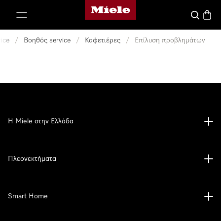
Αρχική σελίδα της Miele
 στο περιεχόμενο
Αναζήτησ
Καλάθ
ice
/
Βοηθός service
/
Καφετιέρες
/
Επίλυση προβλημάτων
Η Miele στην Ελλάδα
Πλεονεκτήματα
Smart Home