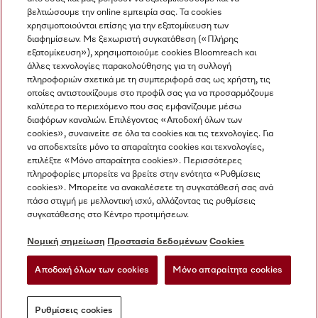
βελτιώσουμε την online εμπειρία σας. Τα cookies
χρησιμοποιούνται επίσης για την εξατομίκευση των
διαφημίσεων. Με ξεχωριστή συγκατάθεση («Πλήρης
εξατομίκευση»), χρησιμοποιούμε cookies Bloomreach και
Miele στο Instagram
Miele στο Facebook
Miele στο Youtube
άλλες τεχνολογίες παρακολούθησης για τη συλλογή
πληροφοριών σχετικά με τη συμπεριφορά σας ως χρήστη, τις
οποίες αντιστοιχίζουμε στο προφίλ σας για να προσαρμόζουμε
καλύτερα το περιεχόμενο που σας εμφανίζουμε μέσω
διαφόρων καναλιών. Επιλέγοντας «Αποδοχή όλων των
cookies», συναινείτε σε όλα τα cookies και τις τεχνολογίες. Για
Η εταιρεία μας
να αποδεχτείτε μόνο τα απαραίτητα cookies και τεχνολογίες,
επιλέξτε «Μόνο απαραίτητα cookies». Περισσότερες
Όροι και Προϋποθέσεις
πληροφορίες μπορείτε να βρείτε στην ενότητα «Ρυθμίσεις
Προστασία δεδομένων
cookies». Μπορείτε να ανακαλέσετε τη συγκατάθεσή σας ανά
Όροι Χρήσης
πάσα στιγμή με μελλοντική ισχύ, αλλάζοντας τις ρυθμίσεις
συγκατάθεσης στο Κέντρο προτιμήσεων.
Δήλωση Προσβασιμότητας
Νόμος για τις ψηφιακές υπηρεσίες
Νομική σημείωση
Προστασία δεδομένων
Cookies
Φόρμα Υπαναχώρησης
Αποδοχή όλων των cookies
Μόνο απαραίτητα cookies
Ρυθμίσεις cookies
Ρυθμίσεις cookies