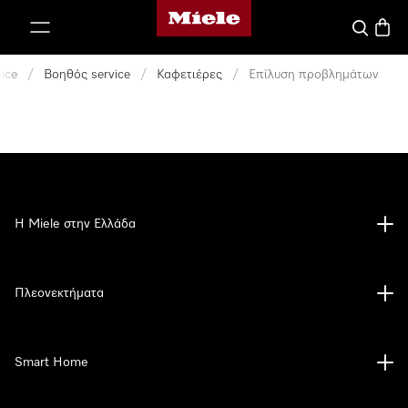
Αρχική σελίδα της Miele
 στο περιεχόμενο
Αναζήτησ
Καλάθ
ice
/
Βοηθός service
/
Καφετιέρες
/
Επίλυση προβλημάτων
Η Miele στην Ελλάδα
Πλεονεκτήματα
Smart Home