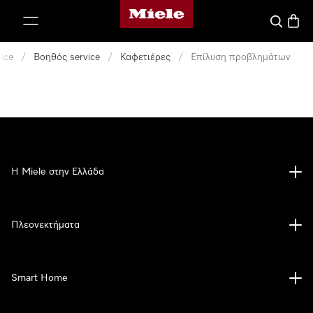
Αρχική σελίδα της Miele
 στο περιεχόμενο
Αναζήτησ
Καλάθ
ice
/
Βοηθός service
/
Καφετιέρες
/
Επίλυση προβλημάτων
Η Miele στην Ελλάδα
Πλεονεκτήματα
Smart Home