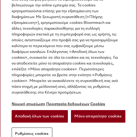
βελτιώσουμε την online εμπειρία σας. Τα cookies
χρησιμοποιούνται επίσης για την εξατομίκευση των
διαφημίσεων. Με ξεχωριστή συγκατάθεση («Πλήρης
εξατομίκευση»), χρησιμοποιούμε cookies Bloomreach και
Miele στο Instagram
Miele στο Facebook
Miele στο Youtube
άλλες τεχνολογίες παρακολούθησης για τη συλλογή
πληροφοριών σχετικά με τη συμπεριφορά σας ως χρήστη, τις
οποίες αντιστοιχίζουμε στο προφίλ σας για να προσαρμόζουμε
καλύτερα το περιεχόμενο που σας εμφανίζουμε μέσω
διαφόρων καναλιών. Επιλέγοντας «Αποδοχή όλων των
cookies», συναινείτε σε όλα τα cookies και τις τεχνολογίες. Για
Η εταιρεία μας
να αποδεχτείτε μόνο τα απαραίτητα cookies και τεχνολογίες,
επιλέξτε «Μόνο απαραίτητα cookies». Περισσότερες
Όροι και Προϋποθέσεις
πληροφορίες μπορείτε να βρείτε στην ενότητα «Ρυθμίσεις
Προστασία δεδομένων
cookies». Μπορείτε να ανακαλέσετε τη συγκατάθεσή σας ανά
Όροι Χρήσης
πάσα στιγμή με μελλοντική ισχύ, αλλάζοντας τις ρυθμίσεις
συγκατάθεσης στο Κέντρο προτιμήσεων.
Δήλωση Προσβασιμότητας
Νόμος για τις ψηφιακές υπηρεσίες
Νομική σημείωση
Προστασία δεδομένων
Cookies
Φόρμα Υπαναχώρησης
Αποδοχή όλων των cookies
Μόνο απαραίτητα cookies
Ρυθμίσεις cookies
Ρυθμίσεις cookies