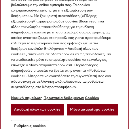
βελτιώσουμε την online εμπειρία σας. Τα cookies
χρησιμοποιούνται επίσης για την εξατομίκευση των
διαφημίσεων. Με ξεχωριστή συγκατάθεση («Πλήρης
εξατομίκευση»), χρησιμοποιούμε cookies Bloomreach και
Miele στο Instagram
Miele στο Facebook
Miele στο Youtube
άλλες τεχνολογίες παρακολούθησης για τη συλλογή
πληροφοριών σχετικά με τη συμπεριφορά σας ως χρήστη, τις
οποίες αντιστοιχίζουμε στο προφίλ σας για να προσαρμόζουμε
καλύτερα το περιεχόμενο που σας εμφανίζουμε μέσω
διαφόρων καναλιών. Επιλέγοντας «Αποδοχή όλων των
cookies», συναινείτε σε όλα τα cookies και τις τεχνολογίες. Για
Η εταιρεία μας
να αποδεχτείτε μόνο τα απαραίτητα cookies και τεχνολογίες,
επιλέξτε «Μόνο απαραίτητα cookies». Περισσότερες
Όροι και Προϋποθέσεις
πληροφορίες μπορείτε να βρείτε στην ενότητα «Ρυθμίσεις
Προστασία δεδομένων
cookies». Μπορείτε να ανακαλέσετε τη συγκατάθεσή σας ανά
Όροι Χρήσης
πάσα στιγμή με μελλοντική ισχύ, αλλάζοντας τις ρυθμίσεις
συγκατάθεσης στο Κέντρο προτιμήσεων.
Δήλωση Προσβασιμότητας
Νόμος για τις ψηφιακές υπηρεσίες
Νομική σημείωση
Προστασία δεδομένων
Cookies
Φόρμα Υπαναχώρησης
Αποδοχή όλων των cookies
Μόνο απαραίτητα cookies
Ρυθμίσεις cookies
Ρυθμίσεις cookies