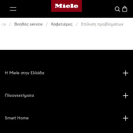
Αρχική σελίδα της Miele
 στο περιεχόμενο
Αναζήτησ
Καλάθ
ice
/
Βοηθός service
/
Καφετιέρες
/
Επίλυση προβλημάτων
Η Miele στην Ελλάδα
Πλεονεκτήματα
Smart Home