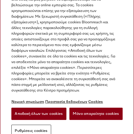
βελτιώσουμε την online εμπειρία σας. Τα cookies
χρησιμοποιούνται επίσης για την εξατομίκευση των
διαφημίσεων. Με ξεχωριστή συγκατάθεση («Πλήρης
εξατομίκευση»), χρησιμοποιούμε cookies Bloomreach και
Miele στο Instagram
Miele στο Facebook
Miele στο Youtube
άλλες τεχνολογίες παρακολούθησης για τη συλλογή
πληροφοριών σχετικά με τη συμπεριφορά σας ως χρήστη, τις
οποίες αντιστοιχίζουμε στο προφίλ σας για να προσαρμόζουμε
καλύτερα το περιεχόμενο που σας εμφανίζουμε μέσω
διαφόρων καναλιών. Επιλέγοντας «Αποδοχή όλων των
cookies», συναινείτε σε όλα τα cookies και τις τεχνολογίες. Για
Η εταιρεία μας
να αποδεχτείτε μόνο τα απαραίτητα cookies και τεχνολογίες,
επιλέξτε «Μόνο απαραίτητα cookies». Περισσότερες
Όροι και Προϋποθέσεις
πληροφορίες μπορείτε να βρείτε στην ενότητα «Ρυθμίσεις
Προστασία δεδομένων
cookies». Μπορείτε να ανακαλέσετε τη συγκατάθεσή σας ανά
Όροι Χρήσης
πάσα στιγμή με μελλοντική ισχύ, αλλάζοντας τις ρυθμίσεις
συγκατάθεσης στο Κέντρο προτιμήσεων.
Δήλωση Προσβασιμότητας
Νόμος για τις ψηφιακές υπηρεσίες
Νομική σημείωση
Προστασία δεδομένων
Cookies
Φόρμα Υπαναχώρησης
Αποδοχή όλων των cookies
Μόνο απαραίτητα cookies
Ρυθμίσεις cookies
Ρυθμίσεις cookies