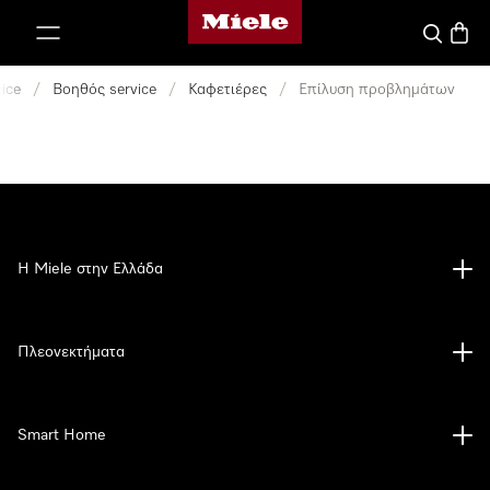
Αρχική σελίδα της Miele
 στο περιεχόμενο
Αναζήτησ
Καλάθ
ice
/
Βοηθός service
/
Καφετιέρες
/
Επίλυση προβλημάτων
Η Miele στην Ελλάδα
Πλεονεκτήματα
Smart Home