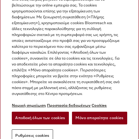
βελτιώσουμε την online εμπειρία σας. Τα cookies
χρησιμοποιούνται επίσης για την εξατομίκευση των
διαφημίσεων. Με ξεχωριστή συγκατάθεση («Πλήρης
εξατομίκευση»), χρησιμοποιούμε cookies Bloomreach και
Miele στο Instagram
Miele στο Facebook
Miele στο Youtube
άλλες τεχνολογίες παρακολούθησης για τη συλλογή
πληροφοριών σχετικά με τη συμπεριφορά σας ως χρήστη, τις
οποίες αντιστοιχίζουμε στο προφίλ σας για να προσαρμόζουμε
καλύτερα το περιεχόμενο που σας εμφανίζουμε μέσω
διαφόρων καναλιών. Επιλέγοντας «Αποδοχή όλων των
cookies», συναινείτε σε όλα τα cookies και τις τεχνολογίες. Για
Η εταιρεία μας
να αποδεχτείτε μόνο τα απαραίτητα cookies και τεχνολογίες,
επιλέξτε «Μόνο απαραίτητα cookies». Περισσότερες
Όροι και Προϋποθέσεις
πληροφορίες μπορείτε να βρείτε στην ενότητα «Ρυθμίσεις
Προστασία δεδομένων
cookies». Μπορείτε να ανακαλέσετε τη συγκατάθεσή σας ανά
Όροι Χρήσης
πάσα στιγμή με μελλοντική ισχύ, αλλάζοντας τις ρυθμίσεις
συγκατάθεσης στο Κέντρο προτιμήσεων.
Δήλωση Προσβασιμότητας
Νόμος για τις ψηφιακές υπηρεσίες
Νομική σημείωση
Προστασία δεδομένων
Cookies
Φόρμα Υπαναχώρησης
Αποδοχή όλων των cookies
Μόνο απαραίτητα cookies
Ρυθμίσεις cookies
Ρυθμίσεις cookies