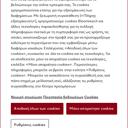
βελτιώσουμε την online εμπειρία σας. Τα cookies
χρησιμοποιούνται επίσης για την εξατομίκευση των
διαφημίσεων. Με ξεχωριστή συγκατάθεση («Πλήρης
εξατομίκευση»), χρησιμοποιούμε cookies Bloomreach και
Miele στο Instagram
Miele στο Facebook
Miele στο Youtube
άλλες τεχνολογίες παρακολούθησης για τη συλλογή
πληροφοριών σχετικά με τη συμπεριφορά σας ως χρήστη, τις
οποίες αντιστοιχίζουμε στο προφίλ σας για να προσαρμόζουμε
καλύτερα το περιεχόμενο που σας εμφανίζουμε μέσω
διαφόρων καναλιών. Επιλέγοντας «Αποδοχή όλων των
cookies», συναινείτε σε όλα τα cookies και τις τεχνολογίες. Για
Η εταιρεία μας
να αποδεχτείτε μόνο τα απαραίτητα cookies και τεχνολογίες,
επιλέξτε «Μόνο απαραίτητα cookies». Περισσότερες
Όροι και Προϋποθέσεις
πληροφορίες μπορείτε να βρείτε στην ενότητα «Ρυθμίσεις
Προστασία δεδομένων
cookies». Μπορείτε να ανακαλέσετε τη συγκατάθεσή σας ανά
Όροι Χρήσης
πάσα στιγμή με μελλοντική ισχύ, αλλάζοντας τις ρυθμίσεις
συγκατάθεσης στο Κέντρο προτιμήσεων.
Δήλωση Προσβασιμότητας
Νόμος για τις ψηφιακές υπηρεσίες
Νομική σημείωση
Προστασία δεδομένων
Cookies
Φόρμα Υπαναχώρησης
Αποδοχή όλων των cookies
Μόνο απαραίτητα cookies
Ρυθμίσεις cookies
Ρυθμίσεις cookies