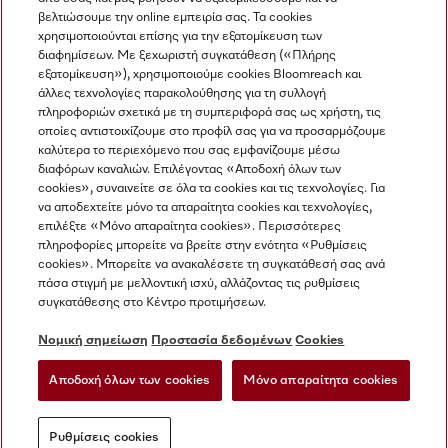
βελτιώσουμε την online εμπειρία σας. Τα cookies
χρησιμοποιούνται επίσης για την εξατομίκευση των
διαφημίσεων. Με ξεχωριστή συγκατάθεση («Πλήρης
εξατομίκευση»), χρησιμοποιούμε cookies Bloomreach και
Miele στο Instagram
Miele στο Facebook
Miele στο Youtube
άλλες τεχνολογίες παρακολούθησης για τη συλλογή
πληροφοριών σχετικά με τη συμπεριφορά σας ως χρήστη, τις
οποίες αντιστοιχίζουμε στο προφίλ σας για να προσαρμόζουμε
καλύτερα το περιεχόμενο που σας εμφανίζουμε μέσω
διαφόρων καναλιών. Επιλέγοντας «Αποδοχή όλων των
cookies», συναινείτε σε όλα τα cookies και τις τεχνολογίες. Για
Η εταιρεία μας
να αποδεχτείτε μόνο τα απαραίτητα cookies και τεχνολογίες,
επιλέξτε «Μόνο απαραίτητα cookies». Περισσότερες
Όροι και Προϋποθέσεις
πληροφορίες μπορείτε να βρείτε στην ενότητα «Ρυθμίσεις
Προστασία δεδομένων
cookies». Μπορείτε να ανακαλέσετε τη συγκατάθεσή σας ανά
Όροι Χρήσης
πάσα στιγμή με μελλοντική ισχύ, αλλάζοντας τις ρυθμίσεις
συγκατάθεσης στο Κέντρο προτιμήσεων.
Δήλωση Προσβασιμότητας
Νόμος για τις ψηφιακές υπηρεσίες
Νομική σημείωση
Προστασία δεδομένων
Cookies
Φόρμα Υπαναχώρησης
Αποδοχή όλων των cookies
Μόνο απαραίτητα cookies
Ρυθμίσεις cookies
Ρυθμίσεις cookies