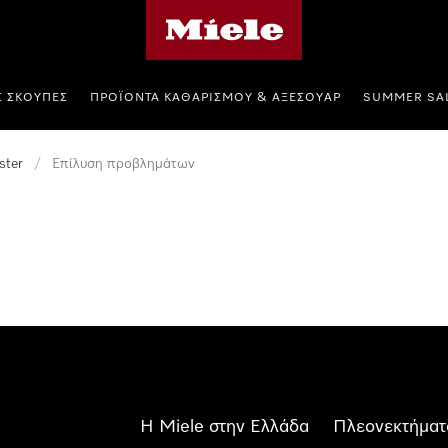
Αρχική σελίδα της Miele
Σ ΣΚΟΎΠΕΣ
ΠΡΟΪΌΝΤΑ ΚΑΘΑΡΙΣΜΟΎ & ΑΞΕΣΟΥΆΡ
SUMMER SA
ster
/
Επίλυση προβλημάτων
Η Miele στην Ελλάδα
Πλεονεκτήματ