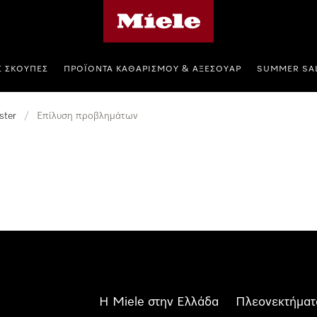
Αρχική σελίδα της Miele
Σ ΣΚΟΎΠΕΣ
ΠΡΟΪΌΝΤΑ ΚΑΘΑΡΙΣΜΟΎ & ΑΞΕΣΟΥΆΡ
SUMMER SA
ster
/
Επίλυση προβλημάτων
Η Miele στην Ελλάδα
Πλεονεκτήματ