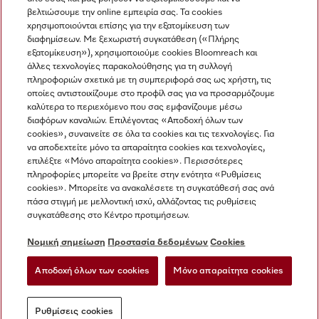
βελτιώσουμε την online εμπειρία σας. Τα cookies
χρησιμοποιούνται επίσης για την εξατομίκευση των
διαφημίσεων. Με ξεχωριστή συγκατάθεση («Πλήρης
εξατομίκευση»), χρησιμοποιούμε cookies Bloomreach και
Miele στο Instagram
Miele στο Facebook
Miele στο Youtube
άλλες τεχνολογίες παρακολούθησης για τη συλλογή
πληροφοριών σχετικά με τη συμπεριφορά σας ως χρήστη, τις
οποίες αντιστοιχίζουμε στο προφίλ σας για να προσαρμόζουμε
καλύτερα το περιεχόμενο που σας εμφανίζουμε μέσω
διαφόρων καναλιών. Επιλέγοντας «Αποδοχή όλων των
cookies», συναινείτε σε όλα τα cookies και τις τεχνολογίες. Για
Η εταιρεία μας
να αποδεχτείτε μόνο τα απαραίτητα cookies και τεχνολογίες,
επιλέξτε «Μόνο απαραίτητα cookies». Περισσότερες
Όροι και Προϋποθέσεις
πληροφορίες μπορείτε να βρείτε στην ενότητα «Ρυθμίσεις
Προστασία δεδομένων
cookies». Μπορείτε να ανακαλέσετε τη συγκατάθεσή σας ανά
Όροι Χρήσης
πάσα στιγμή με μελλοντική ισχύ, αλλάζοντας τις ρυθμίσεις
συγκατάθεσης στο Κέντρο προτιμήσεων.
Δήλωση Προσβασιμότητας
Νόμος για τις ψηφιακές υπηρεσίες
Νομική σημείωση
Προστασία δεδομένων
Cookies
Φόρμα Υπαναχώρησης
Αποδοχή όλων των cookies
Μόνο απαραίτητα cookies
Ρυθμίσεις cookies
Ρυθμίσεις cookies