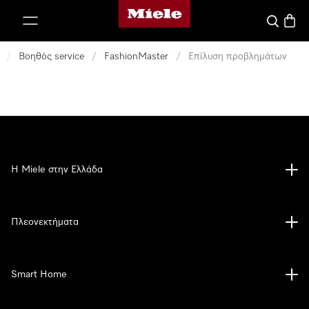
Αρχική σελίδα της Miele
 στο περιεχόμενο
Αναζήτησ
Καλάθ
/
Βοηθός service
/
FashionMaster
/
Επίλυση προβλημάτων
Η Miele στην Ελλάδα
Πλεονεκτήματα
Smart Home