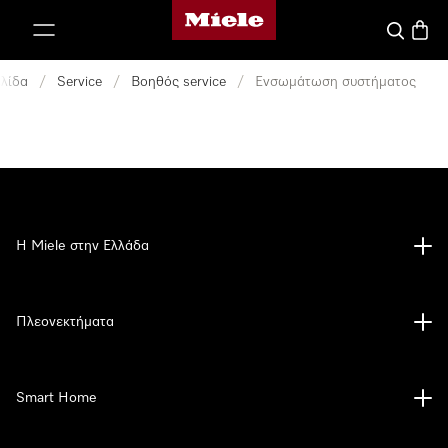
Αρχική σελίδα της Miele
 στο περιεχόμενο
Αναζήτησ
Καλάθ
ελίδα
/
Service
/
Βοηθός service
/
Ενσωμάτωση συστήματος
Η Miele στην Ελλάδα
Πλεονεκτήματα
Smart Home