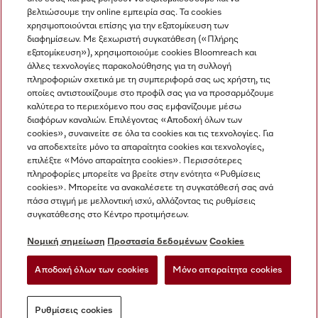
βελτιώσουμε την online εμπειρία σας. Τα cookies
χρησιμοποιούνται επίσης για την εξατομίκευση των
διαφημίσεων. Με ξεχωριστή συγκατάθεση («Πλήρης
εξατομίκευση»), χρησιμοποιούμε cookies Bloomreach και
Miele στο Instagram
Miele στο Facebook
Miele στο Youtube
άλλες τεχνολογίες παρακολούθησης για τη συλλογή
πληροφοριών σχετικά με τη συμπεριφορά σας ως χρήστη, τις
οποίες αντιστοιχίζουμε στο προφίλ σας για να προσαρμόζουμε
καλύτερα το περιεχόμενο που σας εμφανίζουμε μέσω
διαφόρων καναλιών. Επιλέγοντας «Αποδοχή όλων των
cookies», συναινείτε σε όλα τα cookies και τις τεχνολογίες. Για
Η εταιρεία μας
να αποδεχτείτε μόνο τα απαραίτητα cookies και τεχνολογίες,
επιλέξτε «Μόνο απαραίτητα cookies». Περισσότερες
Όροι και Προϋποθέσεις
πληροφορίες μπορείτε να βρείτε στην ενότητα «Ρυθμίσεις
Προστασία δεδομένων
cookies». Μπορείτε να ανακαλέσετε τη συγκατάθεσή σας ανά
Όροι Χρήσης
πάσα στιγμή με μελλοντική ισχύ, αλλάζοντας τις ρυθμίσεις
συγκατάθεσης στο Κέντρο προτιμήσεων.
Δήλωση Προσβασιμότητας
Νόμος για τις ψηφιακές υπηρεσίες
Νομική σημείωση
Προστασία δεδομένων
Cookies
Φόρμα Υπαναχώρησης
Αποδοχή όλων των cookies
Μόνο απαραίτητα cookies
Ρυθμίσεις cookies
Ρυθμίσεις cookies