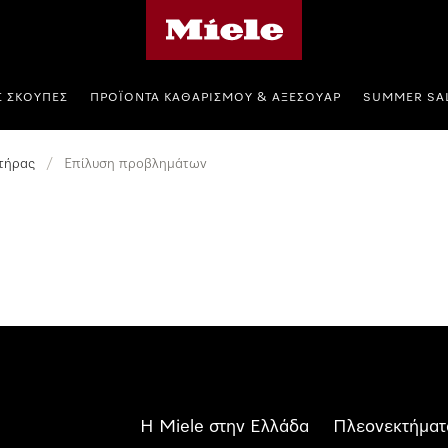
Αρχική σελίδα της Miele
Σ ΣΚΟΎΠΕΣ
ΠΡΟΪΌΝΤΑ ΚΑΘΑΡΙΣΜΟΎ & ΑΞΕΣΟΥΆΡ
SUMMER SA
τήρας
/
Επίλυση προβλημάτων
Η Miele στην Ελλάδα
Πλεονεκτήματ