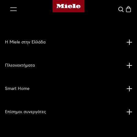
Αρχική σελίδα της Miele
 στο περιεχόμενο
Αναζήτησ
Καλάθ
Η Miele στην Ελλάδα
Πλεονεκτήματα
Smart Home
Επίσημοι συνεργάτες