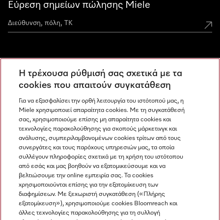
Εύρεση σημείων πώλησης Miele
Miele Experience Centers
Η τρέχουσα ρύθμισή σας σχετικά με τα
Ανακαλύψτε τα Miele Experience Center
cookies που απαιτούν συγκατάθεση
Για να εξασφαλίσει την ορθή λειτουργία του ιστότοπού μας, η
Miele χρησιμοποιεί απαραίτητα cookies. Με τη συγκατάθεσή
Newsletter
σας, χρησιμοποιούμε επίσης μη απαραίτητα cookies και
τεχνολογίες παρακολούθησης για σκοπούς μάρκετινγκ και
ανάλυσης, συμπεριλαμβανομένων cookies τρίτων από τους
συνεργάτες και τους παρόχους υπηρεσιών μας, τα οποία
συλλέγουν πληροφορίες σχετικά με τη χρήση του ιστότοπου
από εσάς και μας βοηθούν να εξατομικεύσουμε και να
βελτιώσουμε την online εμπειρία σας. Τα cookies
χρησιμοποιούνται επίσης για την εξατομίκευση των
διαφημίσεων. Με ξεχωριστή συγκατάθεση («Πλήρης
εξατομίκευση»), χρησιμοποιούμε cookies Bloomreach και
Miele στο Instagram
Miele στο Facebook
Miele στο Youtube
άλλες τεχνολογίες παρακολούθησης για τη συλλογή