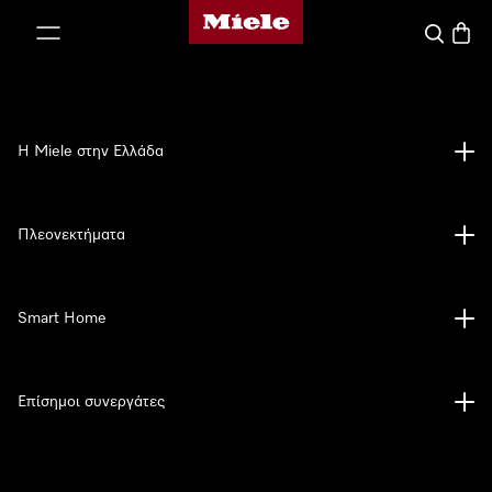
Αρχική σελίδα της Miele
 στο περιεχόμενο
Αναζήτησ
Καλάθ
Η Miele στην Ελλάδα
Πλεονεκτήματα
Smart Home
Επίσημοι συνεργάτες