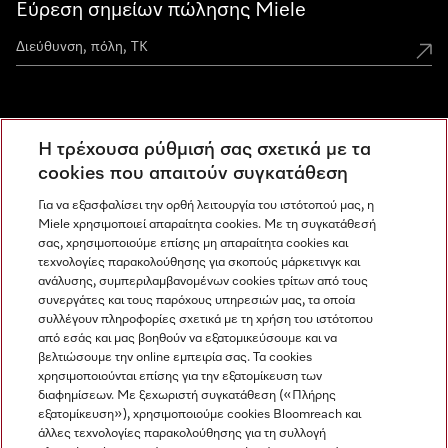
Εύρεση σημείων πώλησης Miele
Miele Experience Centers
Η τρέχουσα ρύθμισή σας σχετικά με τα
Ανακαλύψτε τα Miele Experience Center
cookies που απαιτούν συγκατάθεση
Για να εξασφαλίσει την ορθή λειτουργία του ιστότοπού μας, η
Miele χρησιμοποιεί απαραίτητα cookies. Με τη συγκατάθεσή
Newsletter
σας, χρησιμοποιούμε επίσης μη απαραίτητα cookies και
τεχνολογίες παρακολούθησης για σκοπούς μάρκετινγκ και
ανάλυσης, συμπεριλαμβανομένων cookies τρίτων από τους
συνεργάτες και τους παρόχους υπηρεσιών μας, τα οποία
συλλέγουν πληροφορίες σχετικά με τη χρήση του ιστότοπου
από εσάς και μας βοηθούν να εξατομικεύσουμε και να
βελτιώσουμε την online εμπειρία σας. Τα cookies
χρησιμοποιούνται επίσης για την εξατομίκευση των
διαφημίσεων. Με ξεχωριστή συγκατάθεση («Πλήρης
εξατομίκευση»), χρησιμοποιούμε cookies Bloomreach και
Miele στο Instagram
Miele στο Facebook
Miele στο Youtube
άλλες τεχνολογίες παρακολούθησης για τη συλλογή