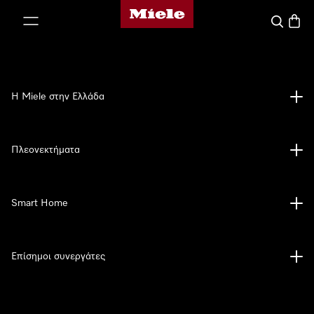
Αρχική σελίδα της Miele
 στο περιεχόμενο
Αναζήτησ
Καλάθ
Η Miele στην Ελλάδα
Πλεονεκτήματα
Smart Home
Επίσημοι συνεργάτες