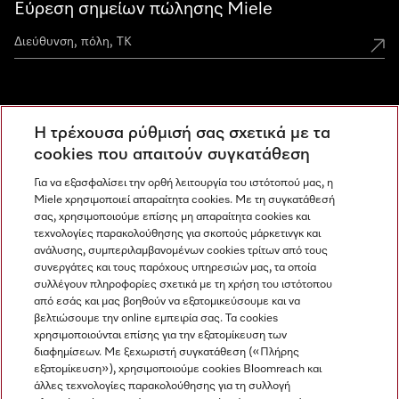
Εύρεση σημείων πώλησης Miele
Miele Experience Centers
Η τρέχουσα ρύθμισή σας σχετικά με τα
Ανακαλύψτε τα Miele Experience Center
cookies που απαιτούν συγκατάθεση
Για να εξασφαλίσει την ορθή λειτουργία του ιστότοπού μας, η
Miele χρησιμοποιεί απαραίτητα cookies. Με τη συγκατάθεσή
Newsletter
σας, χρησιμοποιούμε επίσης μη απαραίτητα cookies και
τεχνολογίες παρακολούθησης για σκοπούς μάρκετινγκ και
ανάλυσης, συμπεριλαμβανομένων cookies τρίτων από τους
συνεργάτες και τους παρόχους υπηρεσιών μας, τα οποία
συλλέγουν πληροφορίες σχετικά με τη χρήση του ιστότοπου
από εσάς και μας βοηθούν να εξατομικεύσουμε και να
βελτιώσουμε την online εμπειρία σας. Τα cookies
χρησιμοποιούνται επίσης για την εξατομίκευση των
διαφημίσεων. Με ξεχωριστή συγκατάθεση («Πλήρης
εξατομίκευση»), χρησιμοποιούμε cookies Bloomreach και
Miele στο Instagram
Miele στο Facebook
Miele στο Youtube
άλλες τεχνολογίες παρακολούθησης για τη συλλογή