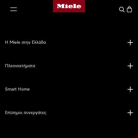
Αρχική σελίδα της Miele
 στο περιεχόμενο
Αναζήτησ
Καλάθ
Η Miele στην Ελλάδα
Πλεονεκτήματα
Smart Home
Επίσημοι συνεργάτες