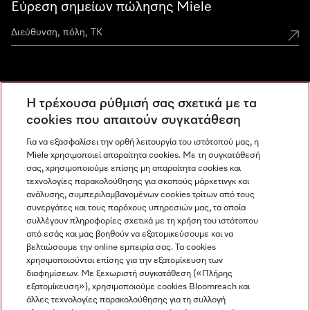
Εύρεση σημείων πώλησης Miele
Miele Experience Centers
Η τρέχουσα ρύθμισή σας σχετικά με τα
Ανακαλύψτε τα Miele Experience Center
cookies που απαιτούν συγκατάθεση
Για να εξασφαλίσει την ορθή λειτουργία του ιστότοπού μας, η
Miele χρησιμοποιεί απαραίτητα cookies. Με τη συγκατάθεσή
Newsletter
σας, χρησιμοποιούμε επίσης μη απαραίτητα cookies και
τεχνολογίες παρακολούθησης για σκοπούς μάρκετινγκ και
ανάλυσης, συμπεριλαμβανομένων cookies τρίτων από τους
συνεργάτες και τους παρόχους υπηρεσιών μας, τα οποία
συλλέγουν πληροφορίες σχετικά με τη χρήση του ιστότοπου
από εσάς και μας βοηθούν να εξατομικεύσουμε και να
βελτιώσουμε την online εμπειρία σας. Τα cookies
χρησιμοποιούνται επίσης για την εξατομίκευση των
διαφημίσεων. Με ξεχωριστή συγκατάθεση («Πλήρης
εξατομίκευση»), χρησιμοποιούμε cookies Bloomreach και
Miele στο Instagram
Miele στο Facebook
Miele στο Youtube
άλλες τεχνολογίες παρακολούθησης για τη συλλογή