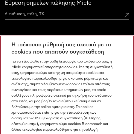
Εύρεση σημείων πώλησης Miele
Miele Experience Centers
Η τρέχουσα ρύθμισή σας σχετικά με τα
Ανακαλύψτε τα Miele Experience Center
cookies που απαιτούν συγκατάθεση
Για να εξασφαλίσει την ορθή λειτουργία του ιστότοπού μας, η
Miele χρησιμοποιεί απαραίτητα cookies. Με τη συγκατάθεσή
Newsletter
σας, χρησιμοποιούμε επίσης μη απαραίτητα cookies και
τεχνολογίες παρακολούθησης για σκοπούς μάρκετινγκ και
ανάλυσης, συμπεριλαμβανομένων cookies τρίτων από τους
συνεργάτες και τους παρόχους υπηρεσιών μας, τα οποία
συλλέγουν πληροφορίες σχετικά με τη χρήση του ιστότοπου
από εσάς και μας βοηθούν να εξατομικεύσουμε και να
βελτιώσουμε την online εμπειρία σας. Τα cookies
χρησιμοποιούνται επίσης για την εξατομίκευση των
διαφημίσεων. Με ξεχωριστή συγκατάθεση («Πλήρης
εξατομίκευση»), χρησιμοποιούμε cookies Bloomreach και
Miele στο Instagram
Miele στο Facebook
Miele στο Youtube
άλλες τεχνολογίες παρακολούθησης για τη συλλογή