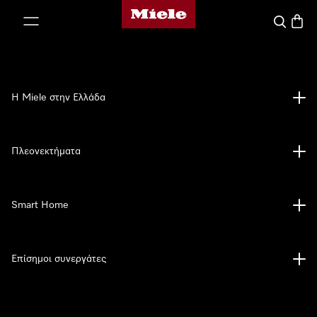
Αρχική σελίδα της Miele
 στο περιεχόμενο
Αναζήτησ
Καλάθ
Η Miele στην Ελλάδα
Πλεονεκτήματα
Smart Home
Επίσημοι συνεργάτες