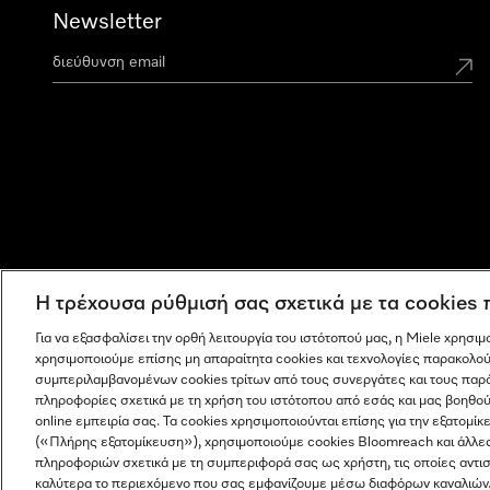
Newsletter
Η τρέχουσα ρύθμισή σας σχετικά με τα cookies
Για να εξασφαλίσει την ορθή λειτουργία του ιστότοπού μας, η Miele χρησι
χρησιμοποιούμε επίσης μη απαραίτητα cookies και τεχνολογίες παρακολού
συμπεριλαμβανομένων cookies τρίτων από τους συνεργάτες και τους παρ
πληροφορίες σχετικά με τη χρήση του ιστότοπου από εσάς και μας βοηθού
online εμπειρία σας. Τα cookies χρησιμοποιούνται επίσης για την εξατο
(«Πλήρης εξατομίκευση»), χρησιμοποιούμε cookies Bloomreach και άλλε
πληροφοριών σχετικά με τη συμπεριφορά σας ως χρήστη, τις οποίες αντι
Η εταιρεία μας
Όροι και Προϋποθέσεις
Προστασία δε
καλύτερα το περιεχόμενο που σας εμφανίζουμε μέσω διαφόρων καναλιών