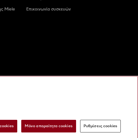
ς Miele
Επικοινωνία συσκευών
cookies
Μόνο απαραίτητα cookies
Ρυθμίσεις cookies
 τις ψηφιακές υπηρεσίες
Φόρμα Υπαναχώρησης