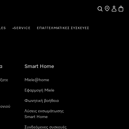
Αναζήτηση
Εύρεση σημε
Ο λογαρι
Καλάθ
LES
SERVICE
ΕΠΑΓΓΕΛΜΑΤΙΚΈΣ ΣΥΣΚΕΥΈΣ
•
α
Smart Home
έξετε
Miele@home
Εφαρμογή Miele
Φωνητική βοήθεια
ονιού
Λύσεις ενσωμάτωσης
Smart Home
Συνδεόμενες συσκευές