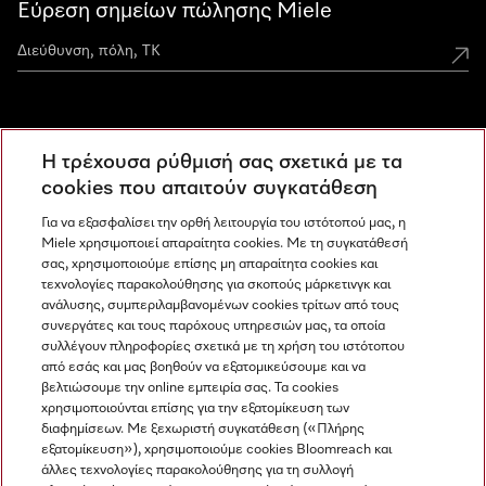
Εύρεση σημείων πώλησης Miele
Miele Experience Centers
Η τρέχουσα ρύθμισή σας σχετικά με τα
Ανακαλύψτε τα Miele Experience Center
cookies που απαιτούν συγκατάθεση
Για να εξασφαλίσει την ορθή λειτουργία του ιστότοπού μας, η
Miele χρησιμοποιεί απαραίτητα cookies. Με τη συγκατάθεσή
Newsletter
σας, χρησιμοποιούμε επίσης μη απαραίτητα cookies και
τεχνολογίες παρακολούθησης για σκοπούς μάρκετινγκ και
ανάλυσης, συμπεριλαμβανομένων cookies τρίτων από τους
συνεργάτες και τους παρόχους υπηρεσιών μας, τα οποία
συλλέγουν πληροφορίες σχετικά με τη χρήση του ιστότοπου
από εσάς και μας βοηθούν να εξατομικεύσουμε και να
βελτιώσουμε την online εμπειρία σας. Τα cookies
χρησιμοποιούνται επίσης για την εξατομίκευση των
διαφημίσεων. Με ξεχωριστή συγκατάθεση («Πλήρης
εξατομίκευση»), χρησιμοποιούμε cookies Bloomreach και
Miele στο Instagram
Miele στο Facebook
Miele στο Youtube
άλλες τεχνολογίες παρακολούθησης για τη συλλογή