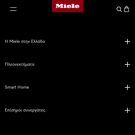
Αρχική σελίδα της Miele
 στο περιεχόμενο
Αναζήτησ
Καλάθ
Η Miele στην Ελλάδα
Πλεονεκτήματα
Smart Home
Επίσημοι συνεργάτες