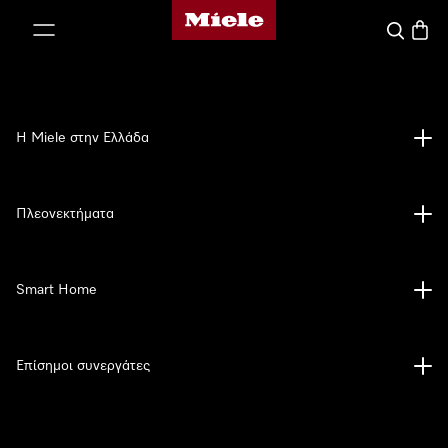
Αρχική σελίδα της Miele
 στο περιεχόμενο
Αναζήτησ
Καλάθ
Η Miele στην Ελλάδα
Πλεονεκτήματα
Smart Home
Επίσημοι συνεργάτες