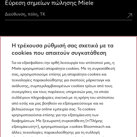
Εύρεση σημείων πώλησης Miele
Miele Experience Centers
Η τρέχουσα ρύθμισή σας σχετικά με τα
Ανακαλύψτε τα Miele Experience Center
cookies που απαιτούν συγκατάθεση
Για να εξασφαλίσει την ορθή λειτουργία του ιστότοπού μας, η
Miele χρησιμοποιεί απαραίτητα cookies. Με τη συγκατάθεσή
Newsletter
σας, χρησιμοποιούμε επίσης μη απαραίτητα cookies και
τεχνολογίες παρακολούθησης για σκοπούς μάρκετινγκ και
ανάλυσης, συμπεριλαμβανομένων cookies τρίτων από τους
συνεργάτες και τους παρόχους υπηρεσιών μας, τα οποία
συλλέγουν πληροφορίες σχετικά με τη χρήση του ιστότοπου
από εσάς και μας βοηθούν να εξατομικεύσουμε και να
βελτιώσουμε την online εμπειρία σας. Τα cookies
χρησιμοποιούνται επίσης για την εξατομίκευση των
διαφημίσεων. Με ξεχωριστή συγκατάθεση («Πλήρης
εξατομίκευση»), χρησιμοποιούμε cookies Bloomreach και
Miele στο Instagram
Miele στο Facebook
Miele στο Youtube
άλλες τεχνολογίες παρακολούθησης για τη συλλογή