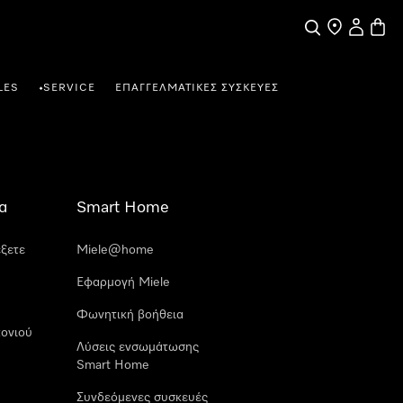
Αναζήτηση
Εύρεση σημε
Ο λογαρι
Καλάθ
LES
SERVICE
ΕΠΑΓΓΕΛΜΑΤΙΚΈΣ ΣΥΣΚΕΥΈΣ
•
α
Smart Home
έξετε
Miele@home
Εφαρμογή Miele
Φωνητική βοήθεια
ονιού
Λύσεις ενσωμάτωσης
Smart Home
Συνδεόμενες συσκευές