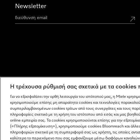
Newsletter
Η τρέχουσα ρύθμισή σας σχετικά με τα cookies
Για να εξασφαλίσει την ορθή λειτουργία του ιστότοπού μας, η Miele χρησι
χρησιμοποιούμε επίσης μη απαραίτητα cookies και τεχνολογίες παρακολού
συμπεριλαμβανομένων cookies τρίτων από τους συνεργάτες και τους παρ
πληροφορίες σχετικά με τη χρήση του ιστότοπου από εσάς και μας βοηθού
online εμπειρία σας. Τα cookies χρησιμοποιούνται επίσης για την εξατο
(«Πλήρης εξατομίκευση»), χρησιμοποιούμε cookies Bloomreach και άλλε
πληροφοριών σχετικά με τη συμπεριφορά σας ως χρήστη, τις οποίες αντι
Η εταιρεία μας
Όροι και Προϋποθέσεις
Προστασία δε
καλύτερα το περιεχόμενο που σας εμφανίζουμε μέσω διαφόρων καναλιών