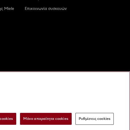
ς Miele
Επικοινωνία συσκευών
cookies
Μόνο απαραίτητα cookies
Ρυθμίσεις cookies
 τις ψηφιακές υπηρεσίες
Φόρμα Υπαναχώρησης