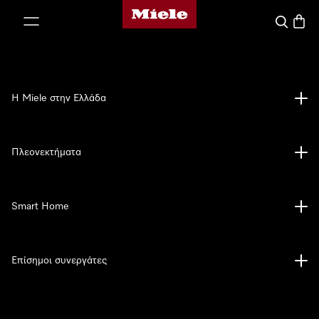
Αρχική σελίδα της Miele
 στο περιεχόμενο
Αναζήτησ
Καλάθ
Η Miele στην Ελλάδα
Πλεονεκτήματα
Smart Home
Επίσημοι συνεργάτες