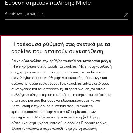
Εύρεση σημείων πώλησης Miele
Miele Experience Centers
Η τρέχουσα ρύθμισή σας σχετικά με τα
Ανακαλύψτε τα Miele Experience Center
cookies που απαιτούν συγκατάθεση
Για να εξασφαλίσει την ορθή λειτουργία του ιστότοπού μας, η
Miele χρησιμοποιεί απαραίτητα cookies. Με τη συγκατάθεσή
Newsletter
σας, χρησιμοποιούμε επίσης μη απαραίτητα cookies και
τεχνολογίες παρακολούθησης για σκοπούς μάρκετινγκ και
ανάλυσης, συμπεριλαμβανομένων cookies τρίτων από τους
συνεργάτες και τους παρόχους υπηρεσιών μας, τα οποία
συλλέγουν πληροφορίες σχετικά με τη χρήση του ιστότοπου
από εσάς και μας βοηθούν να εξατομικεύσουμε και να
βελτιώσουμε την online εμπειρία σας. Τα cookies
χρησιμοποιούνται επίσης για την εξατομίκευση των
διαφημίσεων. Με ξεχωριστή συγκατάθεση («Πλήρης
εξατομίκευση»), χρησιμοποιούμε cookies Bloomreach και
Miele στο Instagram
Miele στο Facebook
Miele στο Youtube
άλλες τεχνολογίες παρακολούθησης για τη συλλογή