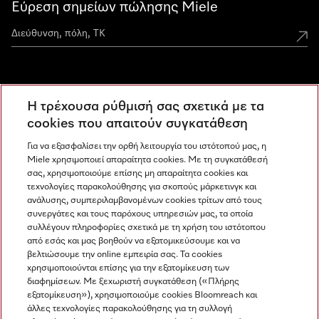
Εύρεση σημείων πώλησης Miele
Miele Experience Centers
Η τρέχουσα ρύθμισή σας σχετικά με τα
Ανακαλύψτε τα Miele Experience Center
cookies που απαιτούν συγκατάθεση
Για να εξασφαλίσει την ορθή λειτουργία του ιστότοπού μας, η
Miele χρησιμοποιεί απαραίτητα cookies. Με τη συγκατάθεσή
Newsletter
σας, χρησιμοποιούμε επίσης μη απαραίτητα cookies και
τεχνολογίες παρακολούθησης για σκοπούς μάρκετινγκ και
ανάλυσης, συμπεριλαμβανομένων cookies τρίτων από τους
συνεργάτες και τους παρόχους υπηρεσιών μας, τα οποία
συλλέγουν πληροφορίες σχετικά με τη χρήση του ιστότοπου
από εσάς και μας βοηθούν να εξατομικεύσουμε και να
βελτιώσουμε την online εμπειρία σας. Τα cookies
χρησιμοποιούνται επίσης για την εξατομίκευση των
διαφημίσεων. Με ξεχωριστή συγκατάθεση («Πλήρης
εξατομίκευση»), χρησιμοποιούμε cookies Bloomreach και
Miele στο Instagram
Miele στο Facebook
Miele στο Youtube
άλλες τεχνολογίες παρακολούθησης για τη συλλογή