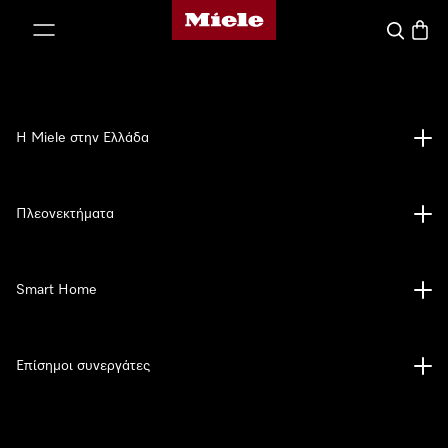
Αρχική σελίδα της Miele
 στο περιεχόμενο
Αναζήτησ
Καλάθ
Η Miele στην Ελλάδα
Πλεονεκτήματα
Smart Home
Επίσημοι συνεργάτες