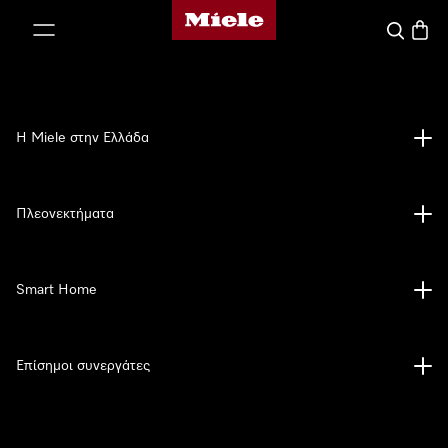
Αρχική σελίδα της Miele
 στο περιεχόμενο
Αναζήτησ
Καλάθ
Η Miele στην Ελλάδα
Πλεονεκτήματα
Smart Home
Επίσημοι συνεργάτες