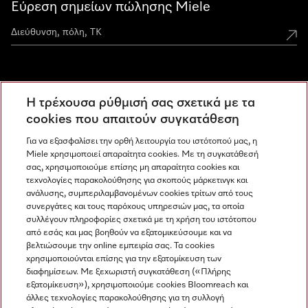
Εύρεση σημείων πώλησης Miele
Miele Experience Centers
Η τρέχουσα ρύθμισή σας σχετικά με τα
Ανακαλύψτε τα Miele Experience Center
cookies που απαιτούν συγκατάθεση
Για να εξασφαλίσει την ορθή λειτουργία του ιστότοπού μας, η
Miele χρησιμοποιεί απαραίτητα cookies. Με τη συγκατάθεσή
Newsletter
σας, χρησιμοποιούμε επίσης μη απαραίτητα cookies και
τεχνολογίες παρακολούθησης για σκοπούς μάρκετινγκ και
ανάλυσης, συμπεριλαμβανομένων cookies τρίτων από τους
συνεργάτες και τους παρόχους υπηρεσιών μας, τα οποία
συλλέγουν πληροφορίες σχετικά με τη χρήση του ιστότοπου
από εσάς και μας βοηθούν να εξατομικεύσουμε και να
βελτιώσουμε την online εμπειρία σας. Τα cookies
χρησιμοποιούνται επίσης για την εξατομίκευση των
διαφημίσεων. Με ξεχωριστή συγκατάθεση («Πλήρης
εξατομίκευση»), χρησιμοποιούμε cookies Bloomreach και
Miele στο Instagram
Miele στο Facebook
Miele στο Youtube
άλλες τεχνολογίες παρακολούθησης για τη συλλογή