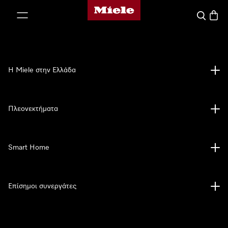
Αρχική σελίδα της Miele
 στο περιεχόμενο
Αναζήτησ
Καλάθ
Η Miele στην Ελλάδα
Πλεονεκτήματα
Smart Home
Επίσημοι συνεργάτες