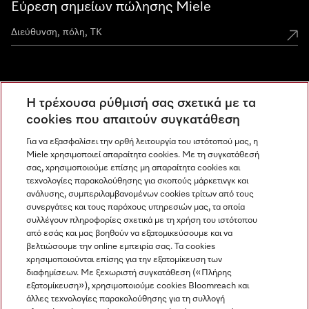
Εύρεση σημείων πώλησης Miele
Miele Experience Centers
Η τρέχουσα ρύθμισή σας σχετικά με τα
Ανακαλύψτε τα Miele Experience Center
cookies που απαιτούν συγκατάθεση
Για να εξασφαλίσει την ορθή λειτουργία του ιστότοπού μας, η
Miele χρησιμοποιεί απαραίτητα cookies. Με τη συγκατάθεσή
Newsletter
σας, χρησιμοποιούμε επίσης μη απαραίτητα cookies και
τεχνολογίες παρακολούθησης για σκοπούς μάρκετινγκ και
ανάλυσης, συμπεριλαμβανομένων cookies τρίτων από τους
συνεργάτες και τους παρόχους υπηρεσιών μας, τα οποία
συλλέγουν πληροφορίες σχετικά με τη χρήση του ιστότοπου
από εσάς και μας βοηθούν να εξατομικεύσουμε και να
βελτιώσουμε την online εμπειρία σας. Τα cookies
χρησιμοποιούνται επίσης για την εξατομίκευση των
διαφημίσεων. Με ξεχωριστή συγκατάθεση («Πλήρης
εξατομίκευση»), χρησιμοποιούμε cookies Bloomreach και
Miele στο Instagram
Miele στο Facebook
Miele στο Youtube
άλλες τεχνολογίες παρακολούθησης για τη συλλογή