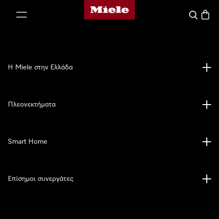
Αρχική σελίδα της Miele
 στο περιεχόμενο
Αναζήτησ
Καλάθ
Η Miele στην Ελλάδα
Πλεονεκτήματα
Smart Home
Επίσημοι συνεργάτες