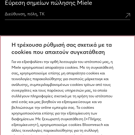
Εύρεση σημείων πώλησης Miele
Miele Experience Centers
Η τρέχουσα ρύθμισή σας σχετικά με τα
Ανακαλύψτε τα Miele Experience Center
cookies που απαιτούν συγκατάθεση
Για να εξασφαλίσει την ορθή λειτουργία του ιστότοπού μας, η
Miele χρησιμοποιεί απαραίτητα cookies. Με τη συγκατάθεσή
Newsletter
σας, χρησιμοποιούμε επίσης μη απαραίτητα cookies και
τεχνολογίες παρακολούθησης για σκοπούς μάρκετινγκ και
ανάλυσης, συμπεριλαμβανομένων cookies τρίτων από τους
συνεργάτες και τους παρόχους υπηρεσιών μας, τα οποία
συλλέγουν πληροφορίες σχετικά με τη χρήση του ιστότοπου
από εσάς και μας βοηθούν να εξατομικεύσουμε και να
βελτιώσουμε την online εμπειρία σας. Τα cookies
χρησιμοποιούνται επίσης για την εξατομίκευση των
διαφημίσεων. Με ξεχωριστή συγκατάθεση («Πλήρης
εξατομίκευση»), χρησιμοποιούμε cookies Bloomreach και
Miele στο Instagram
Miele στο Facebook
Miele στο Youtube
άλλες τεχνολογίες παρακολούθησης για τη συλλογή