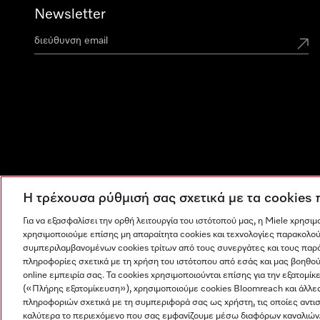
Newsletter
Η τρέχουσα ρύθμισή σας σχετικά με τα cookies
Για να εξασφαλίσει την ορθή λειτουργία του ιστότοπού μας, η Miele χρησι
χρησιμοποιούμε επίσης μη απαραίτητα cookies και τεχνολογίες παρακολού
συμπεριλαμβανομένων cookies τρίτων από τους συνεργάτες και τους παρ
πληροφορίες σχετικά με τη χρήση του ιστότοπου από εσάς και μας βοηθού
online εμπειρία σας. Τα cookies χρησιμοποιούνται επίσης για την εξατο
(«Πλήρης εξατομίκευση»), χρησιμοποιούμε cookies Bloomreach και άλλε
πληροφοριών σχετικά με τη συμπεριφορά σας ως χρήστη, τις οποίες αντι
Η εταιρεία μας
Όροι και Προϋποθέσεις
Προστασία δε
καλύτερα το περιεχόμενο που σας εμφανίζουμε μέσω διαφόρων καναλιών