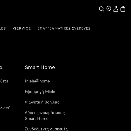
Αναζήτηση
Εύρεση σημε
Ο λογαρι
Καλάθ
LES
SERVICE
ΕΠΑΓΓΕΛΜΑΤΙΚΈΣ ΣΥΣΚΕΥΈΣ
•
α
Smart Home
έξετε
Miele@home
Εφαρμογή Miele
Φωνητική βοήθεια
ονιού
Λύσεις ενσωμάτωσης
Smart Home
Συνδεόμενες συσκευές