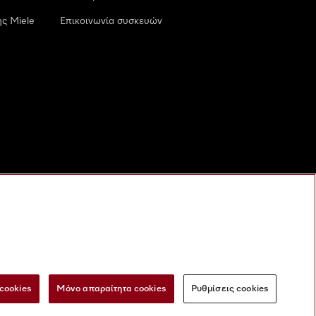
ς Miele
Επικοινωνία συσκευών
cookies
Μόνο απαραίτητα cookies
Ρυθμίσεις cookies
 τις ψηφιακές υπηρεσίες
Φόρμα Υπαναχώρησης