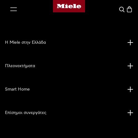
Αρχική σελίδα της Miele
 στο περιεχόμενο
Αναζήτησ
Καλάθ
Η Miele στην Ελλάδα
Πλεονεκτήματα
Smart Home
Επίσημοι συνεργάτες