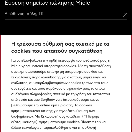
Εύρεση σημείων πώλησης Miele
Miele Experience Centers
Η τρέχουσα ρύθμισή σας σχετικά με τα
Ανακαλύψτε τα Miele Experience Center
cookies που απαιτούν συγκατάθεση
Για να εξασφαλίσει την ορθή λειτουργία του ιστότοπού μας, η
Miele χρησιμοποιεί απαραίτητα cookies. Με τη συγκατάθεσή
Newsletter
σας, χρησιμοποιούμε επίσης μη απαραίτητα cookies και
τεχνολογίες παρακολούθησης για σκοπούς μάρκετινγκ και
ανάλυσης, συμπεριλαμβανομένων cookies τρίτων από τους
συνεργάτες και τους παρόχους υπηρεσιών μας, τα οποία
συλλέγουν πληροφορίες σχετικά με τη χρήση του ιστότοπου
από εσάς και μας βοηθούν να εξατομικεύσουμε και να
βελτιώσουμε την online εμπειρία σας. Τα cookies
χρησιμοποιούνται επίσης για την εξατομίκευση των
διαφημίσεων. Με ξεχωριστή συγκατάθεση («Πλήρης
εξατομίκευση»), χρησιμοποιούμε cookies Bloomreach και
Miele στο Instagram
Miele στο Facebook
Miele στο Youtube
άλλες τεχνολογίες παρακολούθησης για τη συλλογή