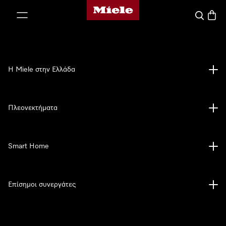
Αρχική σελίδα της Miele
 στο περιεχόμενο
Αναζήτησ
Καλάθ
Η Miele στην Ελλάδα
Πλεονεκτήματα
Smart Home
Επίσημοι συνεργάτες