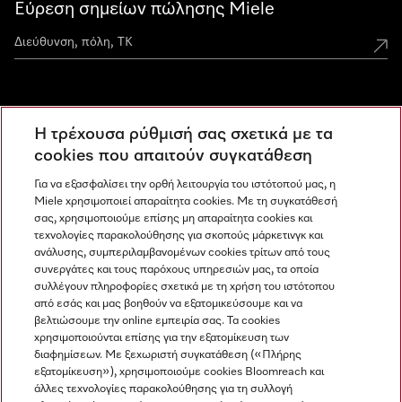
Εύρεση σημείων πώλησης Miele
Miele Experience Centers
Η τρέχουσα ρύθμισή σας σχετικά με τα
Ανακαλύψτε τα Miele Experience Center
cookies που απαιτούν συγκατάθεση
Για να εξασφαλίσει την ορθή λειτουργία του ιστότοπού μας, η
Miele χρησιμοποιεί απαραίτητα cookies. Με τη συγκατάθεσή
Newsletter
σας, χρησιμοποιούμε επίσης μη απαραίτητα cookies και
τεχνολογίες παρακολούθησης για σκοπούς μάρκετινγκ και
ανάλυσης, συμπεριλαμβανομένων cookies τρίτων από τους
συνεργάτες και τους παρόχους υπηρεσιών μας, τα οποία
συλλέγουν πληροφορίες σχετικά με τη χρήση του ιστότοπου
από εσάς και μας βοηθούν να εξατομικεύσουμε και να
βελτιώσουμε την online εμπειρία σας. Τα cookies
χρησιμοποιούνται επίσης για την εξατομίκευση των
διαφημίσεων. Με ξεχωριστή συγκατάθεση («Πλήρης
εξατομίκευση»), χρησιμοποιούμε cookies Bloomreach και
Miele στο Instagram
Miele στο Facebook
Miele στο Youtube
άλλες τεχνολογίες παρακολούθησης για τη συλλογή