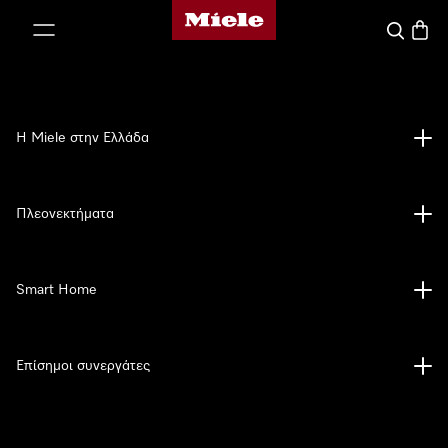
Αρχική σελίδα της Miele
 στο περιεχόμενο
Αναζήτησ
Καλάθ
Η Miele στην Ελλάδα
Πλεονεκτήματα
Smart Home
Επίσημοι συνεργάτες