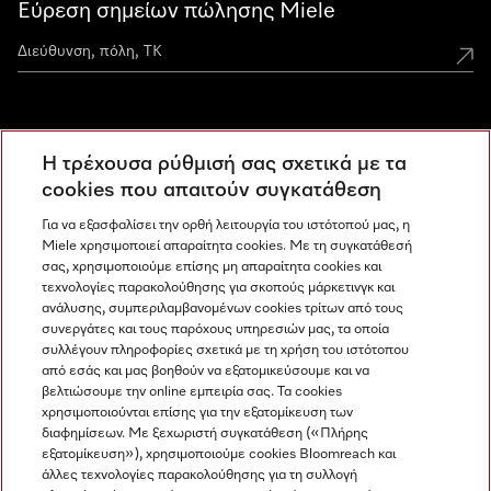
Εύρεση σημείων πώλησης Miele
Miele Experience Centers
Η τρέχουσα ρύθμισή σας σχετικά με τα
Ανακαλύψτε τα Miele Experience Center
cookies που απαιτούν συγκατάθεση
Για να εξασφαλίσει την ορθή λειτουργία του ιστότοπού μας, η
Miele χρησιμοποιεί απαραίτητα cookies. Με τη συγκατάθεσή
Newsletter
σας, χρησιμοποιούμε επίσης μη απαραίτητα cookies και
τεχνολογίες παρακολούθησης για σκοπούς μάρκετινγκ και
ανάλυσης, συμπεριλαμβανομένων cookies τρίτων από τους
συνεργάτες και τους παρόχους υπηρεσιών μας, τα οποία
συλλέγουν πληροφορίες σχετικά με τη χρήση του ιστότοπου
από εσάς και μας βοηθούν να εξατομικεύσουμε και να
βελτιώσουμε την online εμπειρία σας. Τα cookies
χρησιμοποιούνται επίσης για την εξατομίκευση των
διαφημίσεων. Με ξεχωριστή συγκατάθεση («Πλήρης
εξατομίκευση»), χρησιμοποιούμε cookies Bloomreach και
Miele στο Instagram
Miele στο Facebook
Miele στο Youtube
άλλες τεχνολογίες παρακολούθησης για τη συλλογή