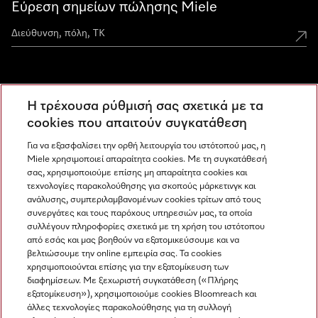
Εύρεση σημείων πώλησης Miele
Miele Experience Centers
Η τρέχουσα ρύθμισή σας σχετικά με τα
Ανακαλύψτε τα Miele Experience Center
cookies που απαιτούν συγκατάθεση
Για να εξασφαλίσει την ορθή λειτουργία του ιστότοπού μας, η
Miele χρησιμοποιεί απαραίτητα cookies. Με τη συγκατάθεσή
Newsletter
σας, χρησιμοποιούμε επίσης μη απαραίτητα cookies και
τεχνολογίες παρακολούθησης για σκοπούς μάρκετινγκ και
ανάλυσης, συμπεριλαμβανομένων cookies τρίτων από τους
συνεργάτες και τους παρόχους υπηρεσιών μας, τα οποία
συλλέγουν πληροφορίες σχετικά με τη χρήση του ιστότοπου
από εσάς και μας βοηθούν να εξατομικεύσουμε και να
βελτιώσουμε την online εμπειρία σας. Τα cookies
χρησιμοποιούνται επίσης για την εξατομίκευση των
διαφημίσεων. Με ξεχωριστή συγκατάθεση («Πλήρης
εξατομίκευση»), χρησιμοποιούμε cookies Bloomreach και
Miele στο Instagram
Miele στο Facebook
Miele στο Youtube
άλλες τεχνολογίες παρακολούθησης για τη συλλογή