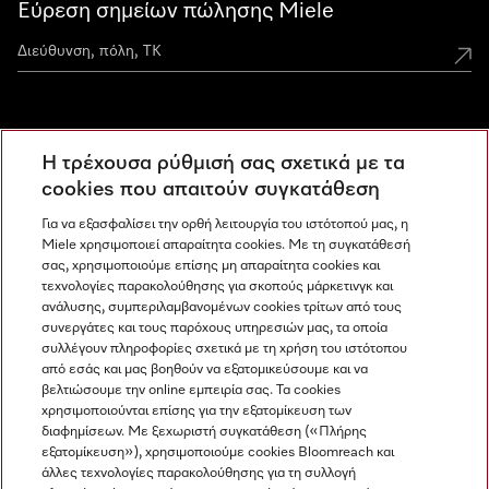
Εύρεση σημείων πώλησης Miele
Miele Experience Centers
Η τρέχουσα ρύθμισή σας σχετικά με τα
Ανακαλύψτε τα Miele Experience Center
cookies που απαιτούν συγκατάθεση
Για να εξασφαλίσει την ορθή λειτουργία του ιστότοπού μας, η
Miele χρησιμοποιεί απαραίτητα cookies. Με τη συγκατάθεσή
Newsletter
σας, χρησιμοποιούμε επίσης μη απαραίτητα cookies και
τεχνολογίες παρακολούθησης για σκοπούς μάρκετινγκ και
ανάλυσης, συμπεριλαμβανομένων cookies τρίτων από τους
συνεργάτες και τους παρόχους υπηρεσιών μας, τα οποία
συλλέγουν πληροφορίες σχετικά με τη χρήση του ιστότοπου
από εσάς και μας βοηθούν να εξατομικεύσουμε και να
βελτιώσουμε την online εμπειρία σας. Τα cookies
χρησιμοποιούνται επίσης για την εξατομίκευση των
διαφημίσεων. Με ξεχωριστή συγκατάθεση («Πλήρης
εξατομίκευση»), χρησιμοποιούμε cookies Bloomreach και
Miele στο Instagram
Miele στο Facebook
Miele στο Youtube
άλλες τεχνολογίες παρακολούθησης για τη συλλογή