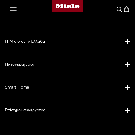
Αρχική σελίδα της Miele
 στο περιεχόμενο
Αναζήτησ
Καλάθ
Η Miele στην Ελλάδα
Πλεονεκτήματα
Smart Home
Επίσημοι συνεργάτες