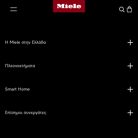
Αρχική σελίδα της Miele
 στο περιεχόμενο
Αναζήτησ
Καλάθ
Η Miele στην Ελλάδα
Πλεονεκτήματα
Smart Home
Επίσημοι συνεργάτες