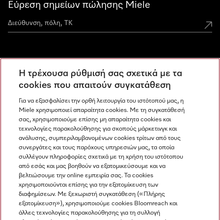
Εύρεση σημείων πώλησης Miele
Miele Experience Centers
Η τρέχουσα ρύθμισή σας σχετικά με τα
Ανακαλύψτε τα Miele Experience Center
cookies που απαιτούν συγκατάθεση
Για να εξασφαλίσει την ορθή λειτουργία του ιστότοπού μας, η
Miele χρησιμοποιεί απαραίτητα cookies. Με τη συγκατάθεσή
Newsletter
σας, χρησιμοποιούμε επίσης μη απαραίτητα cookies και
τεχνολογίες παρακολούθησης για σκοπούς μάρκετινγκ και
ανάλυσης, συμπεριλαμβανομένων cookies τρίτων από τους
συνεργάτες και τους παρόχους υπηρεσιών μας, τα οποία
συλλέγουν πληροφορίες σχετικά με τη χρήση του ιστότοπου
από εσάς και μας βοηθούν να εξατομικεύσουμε και να
βελτιώσουμε την online εμπειρία σας. Τα cookies
χρησιμοποιούνται επίσης για την εξατομίκευση των
διαφημίσεων. Με ξεχωριστή συγκατάθεση («Πλήρης
εξατομίκευση»), χρησιμοποιούμε cookies Bloomreach και
Miele στο Instagram
Miele στο Facebook
Miele στο Youtube
άλλες τεχνολογίες παρακολούθησης για τη συλλογή