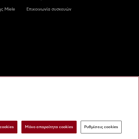
ς Miele
Επικοινωνία συσκευών
cookies
Μόνο απαραίτητα cookies
Ρυθμίσεις cookies
 τις ψηφιακές υπηρεσίες
Φόρμα Υπαναχώρησης