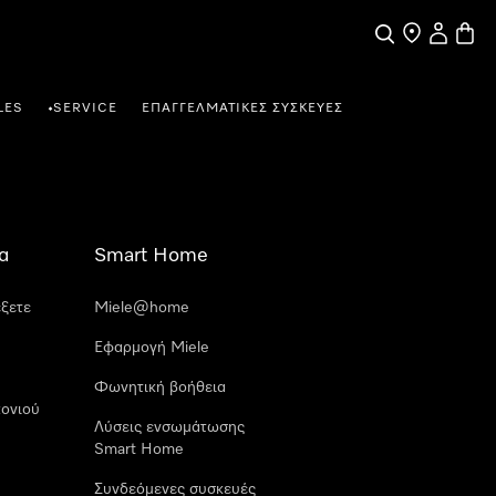
Αναζήτηση
Εύρεση σημε
Ο λογαρι
Καλάθ
LES
SERVICE
ΕΠΑΓΓΕΛΜΑΤΙΚΈΣ ΣΥΣΚΕΥΈΣ
•
α
Smart Home
έξετε
Miele@home
Εφαρμογή Miele
Φωνητική βοήθεια
ονιού
Λύσεις ενσωμάτωσης
Smart Home
Συνδεόμενες συσκευές