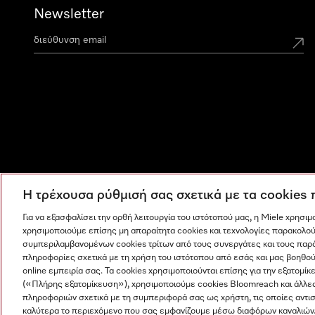
Newsletter
Η τρέχουσα ρύθμισή σας σχετικά με τα cookies
Για να εξασφαλίσει την ορθή λειτουργία του ιστότοπού μας, η Miele χρησι
χρησιμοποιούμε επίσης μη απαραίτητα cookies και τεχνολογίες παρακολού
συμπεριλαμβανομένων cookies τρίτων από τους συνεργάτες και τους παρ
πληροφορίες σχετικά με τη χρήση του ιστότοπου από εσάς και μας βοηθού
online εμπειρία σας. Τα cookies χρησιμοποιούνται επίσης για την εξατο
(«Πλήρης εξατομίκευση»), χρησιμοποιούμε cookies Bloomreach και άλλε
πληροφοριών σχετικά με τη συμπεριφορά σας ως χρήστη, τις οποίες αντι
Η εταιρεία μας
Όροι και Προϋποθέσεις
Προστασία δε
καλύτερα το περιεχόμενο που σας εμφανίζουμε μέσω διαφόρων καναλιών