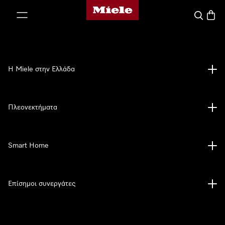
Αρχική σελίδα της Miele
 στο περιεχόμενο
Αναζήτησ
Καλάθ
Η Miele στην Ελλάδα
Πλεονεκτήματα
Smart Home
Επίσημοι συνεργάτες