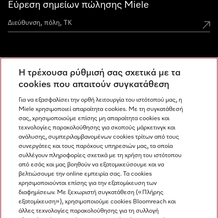
Εύρεση σημείων πώλησης Miele
Miele Experience Centers
Η τρέχουσα ρύθμισή σας σχετικά με τα
Ανακαλύψτε τα Miele Experience Center
cookies που απαιτούν συγκατάθεση
Για να εξασφαλίσει την ορθή λειτουργία του ιστότοπού μας, η
Miele χρησιμοποιεί απαραίτητα cookies. Με τη συγκατάθεσή
Newsletter
σας, χρησιμοποιούμε επίσης μη απαραίτητα cookies και
τεχνολογίες παρακολούθησης για σκοπούς μάρκετινγκ και
ανάλυσης, συμπεριλαμβανομένων cookies τρίτων από τους
συνεργάτες και τους παρόχους υπηρεσιών μας, τα οποία
συλλέγουν πληροφορίες σχετικά με τη χρήση του ιστότοπου
από εσάς και μας βοηθούν να εξατομικεύσουμε και να
βελτιώσουμε την online εμπειρία σας. Τα cookies
χρησιμοποιούνται επίσης για την εξατομίκευση των
διαφημίσεων. Με ξεχωριστή συγκατάθεση («Πλήρης
εξατομίκευση»), χρησιμοποιούμε cookies Bloomreach και
Miele στο Instagram
Miele στο Facebook
Miele στο Youtube
άλλες τεχνολογίες παρακολούθησης για τη συλλογή