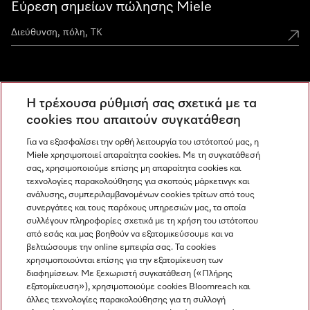
Εύρεση σημείων πώλησης Miele
Miele Experience Centers
Η τρέχουσα ρύθμισή σας σχετικά με τα
Ανακαλύψτε τα Miele Experience Center
cookies που απαιτούν συγκατάθεση
Για να εξασφαλίσει την ορθή λειτουργία του ιστότοπού μας, η
Miele χρησιμοποιεί απαραίτητα cookies. Με τη συγκατάθεσή
Newsletter
σας, χρησιμοποιούμε επίσης μη απαραίτητα cookies και
τεχνολογίες παρακολούθησης για σκοπούς μάρκετινγκ και
ανάλυσης, συμπεριλαμβανομένων cookies τρίτων από τους
συνεργάτες και τους παρόχους υπηρεσιών μας, τα οποία
συλλέγουν πληροφορίες σχετικά με τη χρήση του ιστότοπου
από εσάς και μας βοηθούν να εξατομικεύσουμε και να
βελτιώσουμε την online εμπειρία σας. Τα cookies
χρησιμοποιούνται επίσης για την εξατομίκευση των
διαφημίσεων. Με ξεχωριστή συγκατάθεση («Πλήρης
εξατομίκευση»), χρησιμοποιούμε cookies Bloomreach και
Miele στο Instagram
Miele στο Facebook
Miele στο Youtube
άλλες τεχνολογίες παρακολούθησης για τη συλλογή