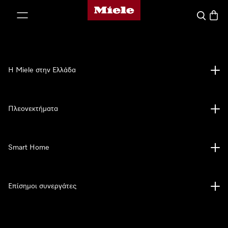
Αρχική σελίδα της Miele
 στο περιεχόμενο
Αναζήτησ
Καλάθ
Η Miele στην Ελλάδα
Πλεονεκτήματα
Smart Home
Επίσημοι συνεργάτες