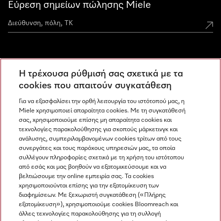
Εύρεση σημείων πώλησης Miele
Miele Experience Centers
Η τρέχουσα ρύθμισή σας σχετικά με τα
Ανακαλύψτε τα Miele Experience Center
cookies που απαιτούν συγκατάθεση
Για να εξασφαλίσει την ορθή λειτουργία του ιστότοπού μας, η
Miele χρησιμοποιεί απαραίτητα cookies. Με τη συγκατάθεσή
Newsletter
σας, χρησιμοποιούμε επίσης μη απαραίτητα cookies και
τεχνολογίες παρακολούθησης για σκοπούς μάρκετινγκ και
ανάλυσης, συμπεριλαμβανομένων cookies τρίτων από τους
συνεργάτες και τους παρόχους υπηρεσιών μας, τα οποία
συλλέγουν πληροφορίες σχετικά με τη χρήση του ιστότοπου
από εσάς και μας βοηθούν να εξατομικεύσουμε και να
βελτιώσουμε την online εμπειρία σας. Τα cookies
χρησιμοποιούνται επίσης για την εξατομίκευση των
διαφημίσεων. Με ξεχωριστή συγκατάθεση («Πλήρης
εξατομίκευση»), χρησιμοποιούμε cookies Bloomreach και
Miele στο Instagram
Miele στο Facebook
Miele στο Youtube
άλλες τεχνολογίες παρακολούθησης για τη συλλογή