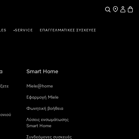
Αναζήτηση
Εύρεση σημε
Ο λογαρι
Καλάθ
LES
SERVICE
ΕΠΑΓΓΕΛΜΑΤΙΚΈΣ ΣΥΣΚΕΥΈΣ
•
α
Smart Home
έξετε
Miele@home
Εφαρμογή Miele
Φωνητική βοήθεια
ονιού
Λύσεις ενσωμάτωσης
Smart Home
Συνδεόμενες συσκευές