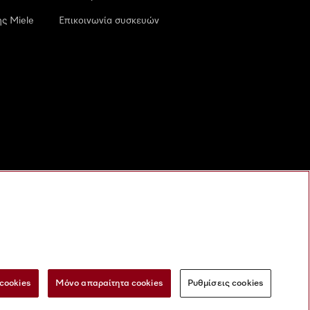
ς Miele
Επικοινωνία συσκευών
cookies
Μόνο απαραίτητα cookies
Ρυθμίσεις cookies
 τις ψηφιακές υπηρεσίες
Φόρμα Υπαναχώρησης