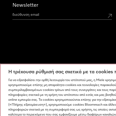
Newsletter
Η τρέχουσα ρύθμισή σας σχετικά με τα cookies
Για να εξασφαλίσει την ορθή λειτουργία του ιστότοπού μας, η Miele χρησι
χρησιμοποιούμε επίσης μη απαραίτητα cookies και τεχνολογίες παρακολού
συμπεριλαμβανομένων cookies τρίτων από τους συνεργάτες και τους παρ
πληροφορίες σχετικά με τη χρήση του ιστότοπου από εσάς και μας βοηθού
online εμπειρία σας. Τα cookies χρησιμοποιούνται επίσης για την εξατο
(«Πλήρης εξατομίκευση»), χρησιμοποιούμε cookies Bloomreach και άλλε
πληροφοριών σχετικά με τη συμπεριφορά σας ως χρήστη, τις οποίες αντι
Η εταιρεία μας
Όροι και Προϋποθέσεις
Προστασία δε
καλύτερα το περιεχόμενο που σας εμφανίζουμε μέσω διαφόρων καναλιών