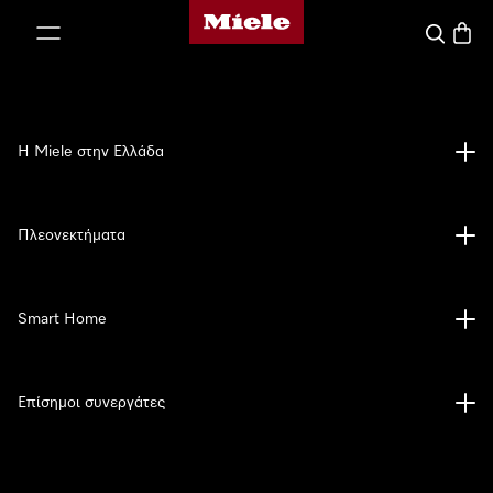
Αρχική σελίδα της Miele
 στο περιεχόμενο
Αναζήτησ
Καλάθ
Η Miele στην Ελλάδα
Πλεονεκτήματα
Smart Home
Επίσημοι συνεργάτες