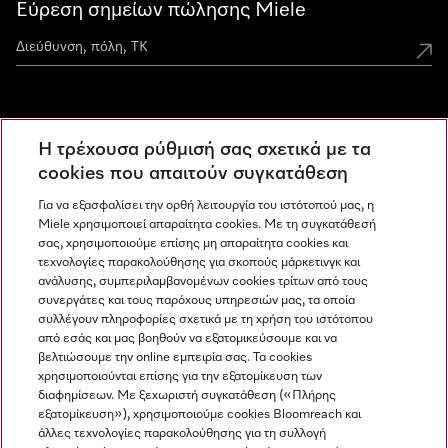
Εύρεση σημείων πώλησης Miele
Miele Experience Centers
Η τρέχουσα ρύθμισή σας σχετικά με τα
Ανακαλύψτε τα Miele Experience Center
cookies που απαιτούν συγκατάθεση
Για να εξασφαλίσει την ορθή λειτουργία του ιστότοπού μας, η
Miele χρησιμοποιεί απαραίτητα cookies. Με τη συγκατάθεσή
Newsletter
σας, χρησιμοποιούμε επίσης μη απαραίτητα cookies και
τεχνολογίες παρακολούθησης για σκοπούς μάρκετινγκ και
ανάλυσης, συμπεριλαμβανομένων cookies τρίτων από τους
συνεργάτες και τους παρόχους υπηρεσιών μας, τα οποία
συλλέγουν πληροφορίες σχετικά με τη χρήση του ιστότοπου
από εσάς και μας βοηθούν να εξατομικεύσουμε και να
βελτιώσουμε την online εμπειρία σας. Τα cookies
χρησιμοποιούνται επίσης για την εξατομίκευση των
διαφημίσεων. Με ξεχωριστή συγκατάθεση («Πλήρης
εξατομίκευση»), χρησιμοποιούμε cookies Bloomreach και
Miele στο Instagram
Miele στο Facebook
Miele στο Youtube
άλλες τεχνολογίες παρακολούθησης για τη συλλογή