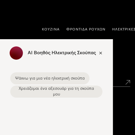
 στο περιεχόμενο
ΚΟΥΖΊΝΑ
ΦΡΟΝΤΊΔΑ ΡΟΎΧΩΝ
ΗΛΕΚΤΡΙΚΈ
AI Βοηθός Ηλεκτρικής Σκούπας
Εύρεση σημείων πώλησης Miele
Ψάχνω για μια νέα ηλεκτρική σκούπα
Χρειάζομαι ένα αξεσουάρ για τη σκούπα
μου
Miele Experience Centers
Ανακαλύψτε τα Miele Experience Center