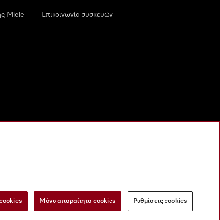
ς Miele
Επικοινωνία συσκευών
cookies
Μόνο απαραίτητα cookies
Ρυθμίσεις cookies
 τις ψηφιακές υπηρεσίες
Φόρμα Υπαναχώρησης