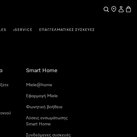
Αναζήτηση
Εύρεση σημε
Ο λογαρι
Καλάθ
LES
SERVICE
ΕΠΑΓΓΕΛΜΑΤΙΚΈΣ ΣΥΣΚΕΥΈΣ
•
α
Smart Home
έξετε
Miele@home
Εφαρμογή Miele
Φωνητική βοήθεια
ονιού
Λύσεις ενσωμάτωσης
Smart Home
Συνδεόμενες συσκευές