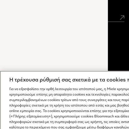
Newsletter
Η τρέχουσα ρύθμισή σας σχετικά με τα cookies
Για να εξασφαλίσει την ορθή λειτουργία του ιστότοπού μας, η Miele χρησι
χρησιμοποιούμε επίσης μη απαραίτητα cookies και τεχνολογίες παρακολού
συμπεριλαμβανομένων cookies τρίτων από τους συνεργάτες και τους παρ
πληροφορίες σχετικά με τη χρήση του ιστότοπου από εσάς και μας βοηθού
online εμπειρία σας. Τα cookies χρησιμοποιούνται επίσης για την εξατο
(«Πλήρης εξατομίκευση»), χρησιμοποιούμε cookies Bloomreach και άλλε
Οι απαντήσεις δημιουργούνται από τεχνητή νοημοσύνη. Ο
πληροφοριών σχετικά με τη συμπεριφορά σας ως χρήστη, τις οποίες αντι
Η εταιρεία μας
Όροι και Προϋποθέσεις
Προστασία δε
βοηθός μας μπορεί να σας βοηθήσει να ανακαλύψετε
καλύτερα το περιεχόμενο που σας εμφανίζουμε μέσω διαφόρων καναλιών