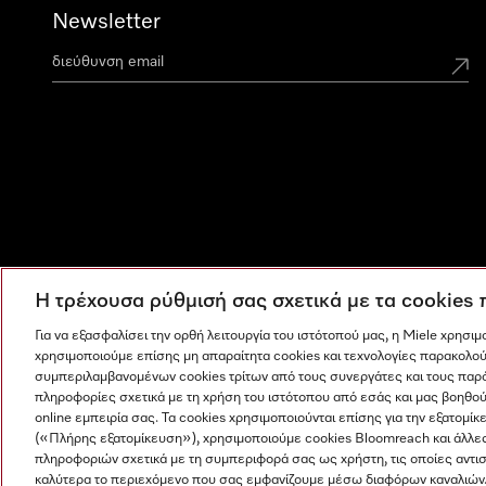
Newsletter
Η τρέχουσα ρύθμισή σας σχετικά με τα cookies
Για να εξασφαλίσει την ορθή λειτουργία του ιστότοπού μας, η Miele χρησι
χρησιμοποιούμε επίσης μη απαραίτητα cookies και τεχνολογίες παρακολού
συμπεριλαμβανομένων cookies τρίτων από τους συνεργάτες και τους παρ
πληροφορίες σχετικά με τη χρήση του ιστότοπου από εσάς και μας βοηθού
online εμπειρία σας. Τα cookies χρησιμοποιούνται επίσης για την εξατο
(«Πλήρης εξατομίκευση»), χρησιμοποιούμε cookies Bloomreach και άλλε
πληροφοριών σχετικά με τη συμπεριφορά σας ως χρήστη, τις οποίες αντι
Η εταιρεία μας
Όροι και Προϋποθέσεις
Προστασία δε
καλύτερα το περιεχόμενο που σας εμφανίζουμε μέσω διαφόρων καναλιών