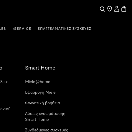
Αναζήτηση
Εύρεση σημε
Ο λογαρι
Καλάθ
LES
SERVICE
ΕΠΑΓΓΕΛΜΑΤΙΚΈΣ ΣΥΣΚΕΥΈΣ
•
α
Smart Home
έξετε
Miele@home
Εφαρμογή Miele
Φωνητική βοήθεια
ονιού
Λύσεις ενσωμάτωσης
Smart Home
Συνδεόμενες συσκευές