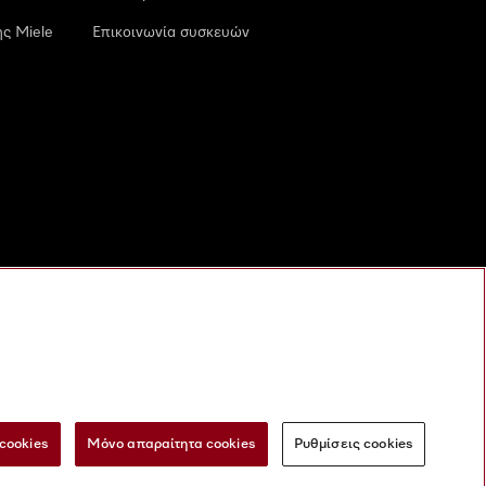
ς Miele
Επικοινωνία συσκευών
cookies
Μόνο απαραίτητα cookies
Ρυθμίσεις cookies
 τις ψηφιακές υπηρεσίες
Φόρμα Υπαναχώρησης