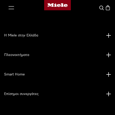
Αρχική σελίδα της Miele
 στο περιεχόμενο
Αναζήτησ
Καλάθ
Η Miele στην Ελλάδα
Πλεονεκτήματα
Smart Home
Επίσημοι συνεργάτες