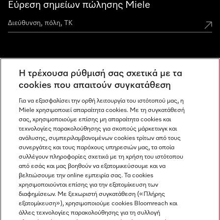
Εύρεση σημείων πώλησης Miele
Miele Experience Centers
Η τρέχουσα ρύθμισή σας σχετικά με τα
Ανακαλύψτε τα Miele Experience Center
cookies που απαιτούν συγκατάθεση
Για να εξασφαλίσει την ορθή λειτουργία του ιστότοπού μας, η
Miele χρησιμοποιεί απαραίτητα cookies. Με τη συγκατάθεσή
Newsletter
σας, χρησιμοποιούμε επίσης μη απαραίτητα cookies και
τεχνολογίες παρακολούθησης για σκοπούς μάρκετινγκ και
ανάλυσης, συμπεριλαμβανομένων cookies τρίτων από τους
συνεργάτες και τους παρόχους υπηρεσιών μας, τα οποία
συλλέγουν πληροφορίες σχετικά με τη χρήση του ιστότοπου
από εσάς και μας βοηθούν να εξατομικεύσουμε και να
βελτιώσουμε την online εμπειρία σας. Τα cookies
χρησιμοποιούνται επίσης για την εξατομίκευση των
διαφημίσεων. Με ξεχωριστή συγκατάθεση («Πλήρης
εξατομίκευση»), χρησιμοποιούμε cookies Bloomreach και
Miele στο Instagram
Miele στο Facebook
Miele στο Youtube
άλλες τεχνολογίες παρακολούθησης για τη συλλογή