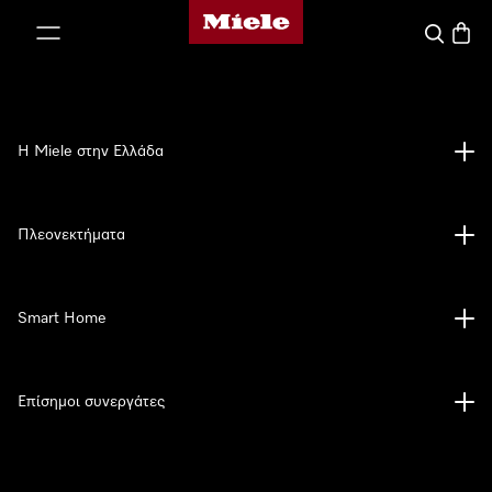
Αρχική σελίδα της Miele
 στο περιεχόμενο
Αναζήτησ
Καλάθ
Η Miele στην Ελλάδα
Πλεονεκτήματα
Smart Home
Επίσημοι συνεργάτες