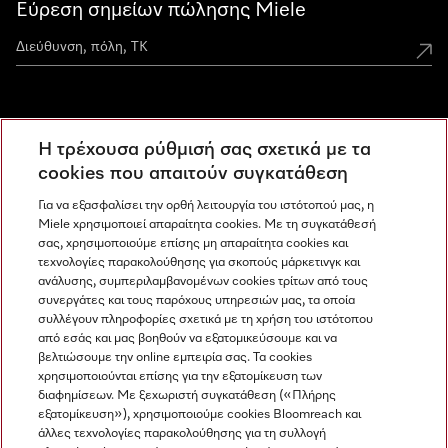
Εύρεση σημείων πώλησης Miele
Miele Experience Centers
Η τρέχουσα ρύθμισή σας σχετικά με τα
Ανακαλύψτε τα Miele Experience Center
cookies που απαιτούν συγκατάθεση
Για να εξασφαλίσει την ορθή λειτουργία του ιστότοπού μας, η
Miele χρησιμοποιεί απαραίτητα cookies. Με τη συγκατάθεσή
Newsletter
σας, χρησιμοποιούμε επίσης μη απαραίτητα cookies και
τεχνολογίες παρακολούθησης για σκοπούς μάρκετινγκ και
ανάλυσης, συμπεριλαμβανομένων cookies τρίτων από τους
συνεργάτες και τους παρόχους υπηρεσιών μας, τα οποία
συλλέγουν πληροφορίες σχετικά με τη χρήση του ιστότοπου
από εσάς και μας βοηθούν να εξατομικεύσουμε και να
βελτιώσουμε την online εμπειρία σας. Τα cookies
χρησιμοποιούνται επίσης για την εξατομίκευση των
διαφημίσεων. Με ξεχωριστή συγκατάθεση («Πλήρης
εξατομίκευση»), χρησιμοποιούμε cookies Bloomreach και
Miele στο Instagram
Miele στο Facebook
Miele στο Youtube
άλλες τεχνολογίες παρακολούθησης για τη συλλογή