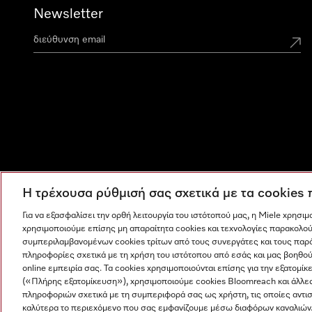
Newsletter
Η τρέχουσα ρύθμισή σας σχετικά με τα cookies
Για να εξασφαλίσει την ορθή λειτουργία του ιστότοπού μας, η Miele χρησι
χρησιμοποιούμε επίσης μη απαραίτητα cookies και τεχνολογίες παρακολού
συμπεριλαμβανομένων cookies τρίτων από τους συνεργάτες και τους παρ
πληροφορίες σχετικά με τη χρήση του ιστότοπου από εσάς και μας βοηθού
online εμπειρία σας. Τα cookies χρησιμοποιούνται επίσης για την εξατο
(«Πλήρης εξατομίκευση»), χρησιμοποιούμε cookies Bloomreach και άλλε
πληροφοριών σχετικά με τη συμπεριφορά σας ως χρήστη, τις οποίες αντι
Η εταιρεία μας
Όροι και Προϋποθέσεις
Προστασία δε
καλύτερα το περιεχόμενο που σας εμφανίζουμε μέσω διαφόρων καναλιών