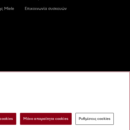
ς Miele
Επικοινωνία συσκευών
cookies
Μόνο απαραίτητα cookies
Ρυθμίσεις cookies
 τις ψηφιακές υπηρεσίες
Φόρμα Υπαναχώρησης