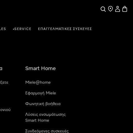
Αναζήτηση
Εύρεση σημε
Ο λογαρι
Καλάθ
LES
SERVICE
ΕΠΑΓΓΕΛΜΑΤΙΚΈΣ ΣΥΣΚΕΥΈΣ
•
α
Smart Home
έξετε
Miele@home
Εφαρμογή Miele
Φωνητική βοήθεια
ονιού
Λύσεις ενσωμάτωσης
Smart Home
Συνδεόμενες συσκευές