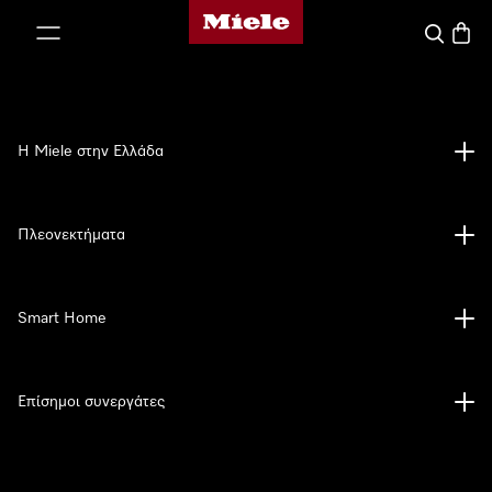
Αρχική σελίδα της Miele
 στο περιεχόμενο
Αναζήτησ
Καλάθ
Η Miele στην Ελλάδα
Πλεονεκτήματα
Smart Home
Επίσημοι συνεργάτες