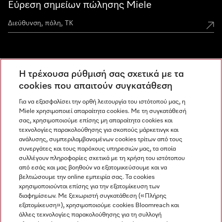
Εύρεση σημείων πώλησης Miele
Miele Experience Centers
Η τρέχουσα ρύθμισή σας σχετικά με τα
Ανακαλύψτε τα Miele Experience Center
cookies που απαιτούν συγκατάθεση
Για να εξασφαλίσει την ορθή λειτουργία του ιστότοπού μας, η
Miele χρησιμοποιεί απαραίτητα cookies. Με τη συγκατάθεσή
Newsletter
σας, χρησιμοποιούμε επίσης μη απαραίτητα cookies και
τεχνολογίες παρακολούθησης για σκοπούς μάρκετινγκ και
ανάλυσης, συμπεριλαμβανομένων cookies τρίτων από τους
συνεργάτες και τους παρόχους υπηρεσιών μας, τα οποία
συλλέγουν πληροφορίες σχετικά με τη χρήση του ιστότοπου
από εσάς και μας βοηθούν να εξατομικεύσουμε και να
βελτιώσουμε την online εμπειρία σας. Τα cookies
χρησιμοποιούνται επίσης για την εξατομίκευση των
διαφημίσεων. Με ξεχωριστή συγκατάθεση («Πλήρης
εξατομίκευση»), χρησιμοποιούμε cookies Bloomreach και
Miele στο Instagram
Miele στο Facebook
Miele στο Youtube
άλλες τεχνολογίες παρακολούθησης για τη συλλογή